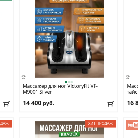
🏆
🏆
Массажер для ног VictoryFit
VF-
Масс
M9001 Silver
тайс
Сип
14 400
16 
руб.
:
47 x
Размер в рабочем состоянии (ДxШxВ):
50 ×
Цвет
38 × 42 см
Дост
Уровни скорости:
1 - 3
Доставка:
БЕСПЛАТНО
, 1-2 дня