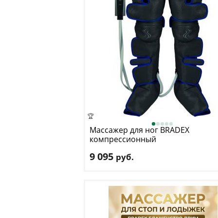
🏆
Массажер для ног BRADEX
компрессионный
лимфодренажный, прогрев
9 095
руб.
коленей, длинные манжеты,
черный
Цвет
: черный
Доставка:
БЕСПЛАТНО
, 1-2 дня