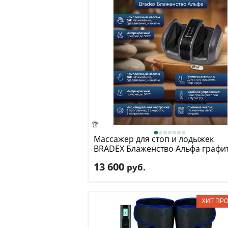
🏆
Массажер для стоп и лодыжек
BRADEX
Блаженство Альфа графи
13 600
руб.
Температура прогрева, °C:
50
Дисплей:
сенсорный ЖК-дисплей
Дистанционный пульт:
Да
Доставка:
БЕСПЛАТНО
, 1-2 дня