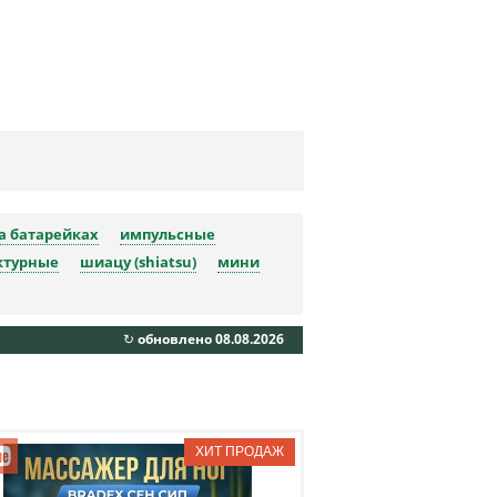
а батарейках
импульсные
ктурные
шиацу (shiatsu)
мини
↻ обновлено 08.08.2026