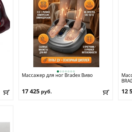
Массажер для ног Bradex
Виво
Масс
BRA
17 425
12 
руб.
Цвет
: серый
Цвет
Доставка:
БЕСПЛАТНО
, 1-2 дня
Дост