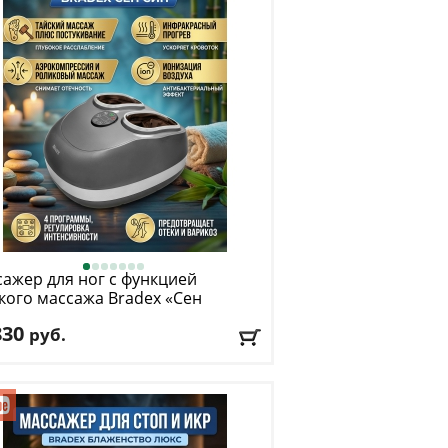
ажер для ног с функцией
кого массажа Bradex
«Сен
»
830
руб.
: серый
авка:
БЕСПЛАТНО
, 1-2 дня