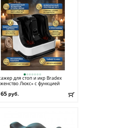
ажер для стоп и икр Bradex
женство Люкс» с функцией
рации
165
руб.
: черный
авка:
БЕСПЛАТНО
, 1-2 дня