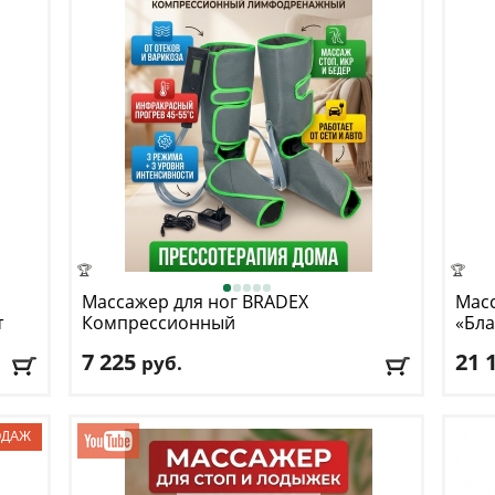
🏆
🏆
Массажер для ног BRADEX
Масс
т
Компрессионный
«Бла
лимфодренажный
виб
7 225
21 
руб.
Цвет
: серый
Цвет
Доставка:
БЕСПЛАТНО
, 1-2 дня
Дост