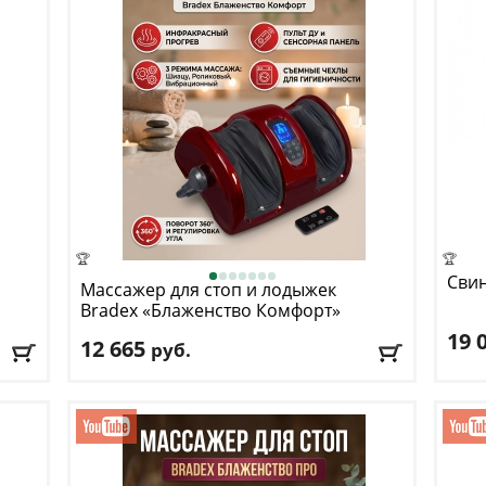
🏆
🏆
Сви
Массажер для стоп и лодыжек
Bradex
«Блаженство Комфорт»
19 
12 665
руб.
Потр
Размеры товара в собранном виде:
53 х 22.5
Макс
х 35.5 см
Разм
Кол-во программ:
3
Дост
Доставка:
БЕСПЛАТНО
, 1-2 дня