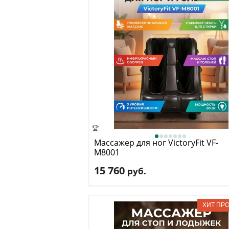
🏆
Массажер для ног VictoryFit
VF-
M8001
15 760
руб.
Размер в рабочем состоянии (ДxШxВ)
50 x 44 см
Уровни скорости:
1 - 3
Доставка:
БЕСПЛАТНО
, 1-2 дня