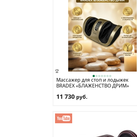
🏆
Массажер для стоп и лодыжек
BRADEX
«БЛАЖЕНСТВО ДРИМ»
11 730
руб.
Габариты единичной упаковки (см):
59х40,5х26,3
Материал:
АБС пластик, полиэстер, мета
Доставка:
БЕСПЛАТНО
, 1-2 дня