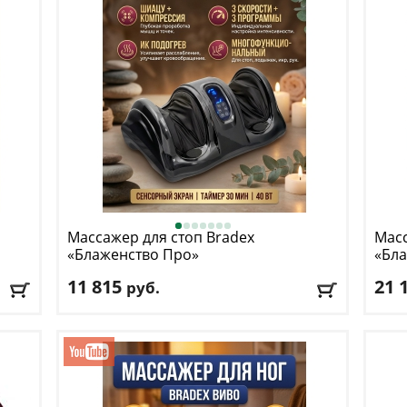
Массажер для стоп Bradex
Масс
«Блаженство Про»
«Бла
11 815
21 
руб.
Цвет
: черный
Цвет
Доставка:
БЕСПЛАТНО
, 1-2 дня
Дост
лл