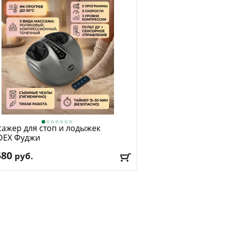
ажер для стоп и лодыжек
DEX
Фуджи
580
руб.
: серый
авка:
БЕСПЛАТНО
, 1-2 дня