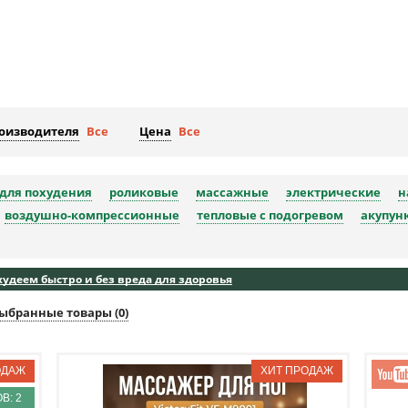
роизводителя
Все
Цена
Все
для похудения
роликовые
массажные
электрические
н
воздушно-компрессионные
тепловые с подогревом
акупун
удеем быстро и без вреда для здоровья
ыбранные товары (
0
)
В: 2