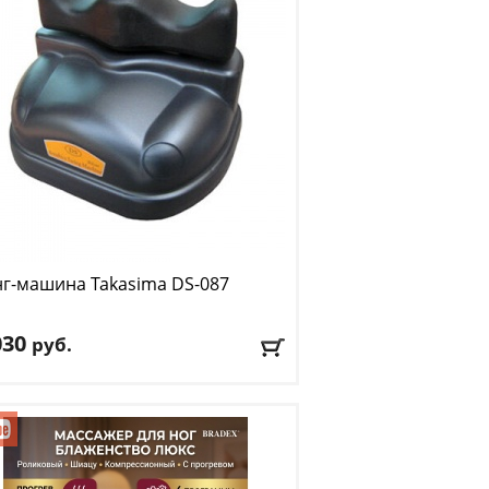
нг-машина Takasima
DS-087
030
руб.
ебляемая мощность:
40 Вт
имально допустимая нагрузка:
100 кг
ер:
34 x 26 x 23 см
авка:
БЕСПЛАТНО
, 1-2 дня