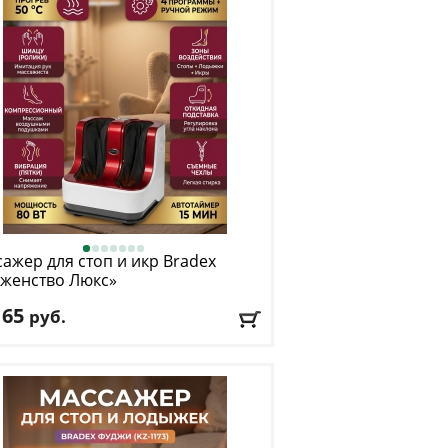
ажер для стоп и икр Bradex
женство Люкс»
165
руб.
: бордовый
авка:
БЕСПЛАТНО
, 1-2 дня