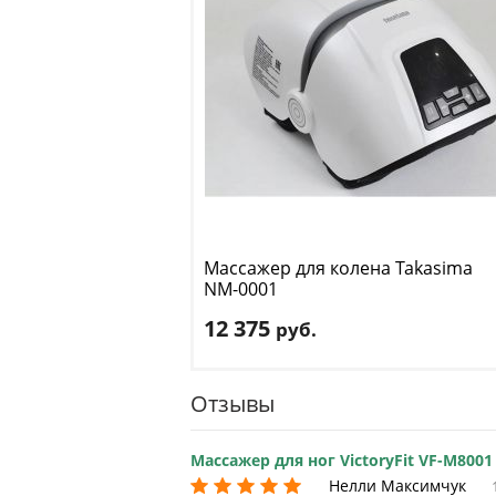
Массажер для колена Takasima
NM-0001
12 375
руб.
Цвет
: белый
Отзывы
Доставка:
БЕСПЛАТНО
, 1-2 дня
Массажер для ног VictoryFit VF-M8001
Нелли Максимчук