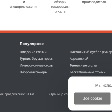
и
обзоры
производителя
спецпредложения
товаров для
спорта
Популярное
Шведские стенки
Настольный футбол (кикер
Турник-брусья-пресс
Аэрохоккей
Инверсионные столы
Теннисные столы
Вибромассажеры
Баскетбольные стойки
Мы испо
ое продвижение
iSEOn
Страница создана за 0.419 с | БД 0.314 с (
Все cookie