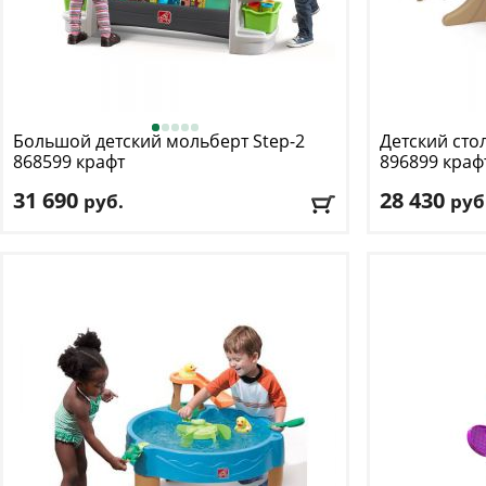
Большой детский мольберт Step-2
Детский стол
868599 крафт
896899 краф
31 690
28 430
руб.
руб
Возраст, от
: 3
Возраст, от
: 2
Возраст, до
: 8
Возраст, до
: 6
Цвет
: серый/синий
Цвет
: бежевый
Доставка:
БЕСПЛАТНО
, 1-2 дня
Доставка:
БЕС