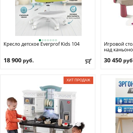
Кресло детское Everprof
Kids 104
Игровой сто
над каньоно
18 900
30 450
руб.
руб
Макс. нагрузка
: 120 кг
Возраст, от
: 3
Механизм качания
: топ ган
Возраст, до
: 8
Регулировка по высоте
: есть
Цвет
: бежевый
Материал обивки
: ткань
Доставка:
БЕС
Подлокотники
: да
Доставка:
БЕСПЛАТНО
, 1-2 дня