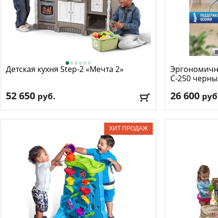
Детская кухня Step-2
«Мечта 2»
Эргономично
С-250 черны
52 650
26 600
руб.
руб
Возраст, от
: 2
Макс. нагрузк
Возраст, до
: 6
Механизм ка
Цвет
: серый
Регулировка п
Материал оби
Доставка:
БЕСПЛАТНО
, 1-2 дня
Подлокотник
Доставка:
БЕС