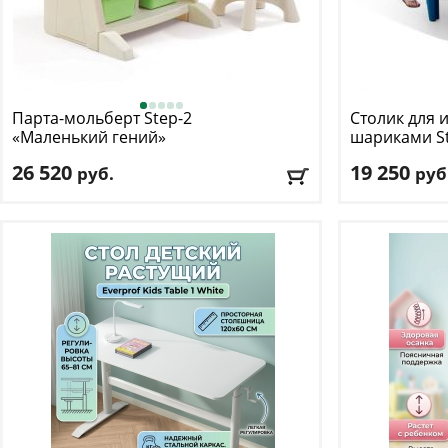
Парта-мольберт Step-2
Столик для и
«Маленький гений»
шариками S
крафт
26 520
19 250
руб.
руб
Возраст, от
: 3
Возраст, от
: 2
Возраст, до
: 8
Возраст, до
: 6
Цвет
: бежевый
Цвет
: красный
Доставка:
БЕСПЛАТНО
, 1-2 дня
Доставка:
БЕС