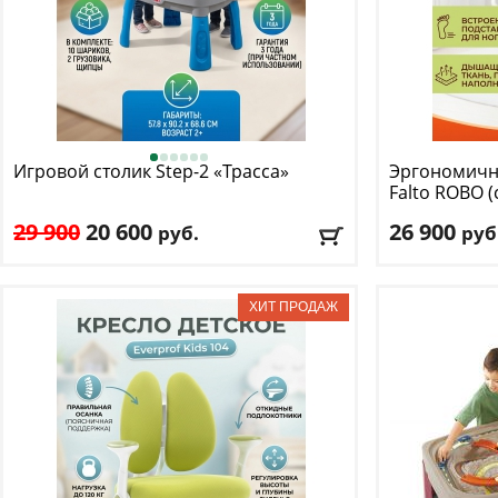
Игровой столик Step-2
«Трасса»
Эргономично
Falto
ROBO (
подножка, т
29 900
20 600
26 900
руб.
руб
Возраст, от
: 2
Макс. нагрузк
Возраст, до
: 6
Механизм ка
Цвет
: синий
Регулировка п
Материал оби
Доставка:
БЕСПЛАТНО
, 1 день
Подлокотник
Доставка:
БЕС