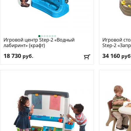
Игровой центр Step-2
«Водный
Игровой сто
лабиринт» (крафт)
Step-2
«Запр
18 730
34 160
руб.
руб
Возраст, от
: 1
Возраст, от
: 2
Возраст, до
: 7
Возраст, до
: 7
Цвет
: голубой
Цвет
: бежевый
Доставка:
БЕСПЛАТНО
, 1-2 дня
Доставка:
БЕС