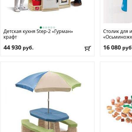
Детская кухня Step-2
«Гурман»
Столик для и
крафт
«Осьминожк
44 930
16 080
руб.
руб
Возраст, от
: 2
Возраст, от
: 1
Возраст, до
: 7
Возраст, до
: 6
Цвет
: белый
Цвет
: бежевый
Доставка:
БЕСПЛАТНО
, 1-2 дня
Доставка:
БЕС