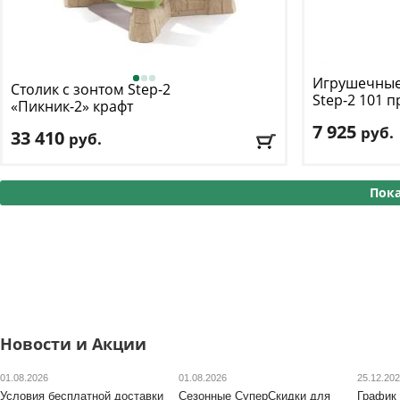
Игрушечные
Столик с зонтом Step-2
Step-2
101 п
«Пикник-2» крафт
7 925
руб.
33 410
руб.
Возраст, от
: 2
Возраст, от
: 3
Возраст, до
: 6
Возраст, до
: 8
Пока
Цвет
: бежево-
Цвет
: серый/синий
Доставка:
БЕС
Доставка:
БЕСПЛАТНО
, 1-2 дня
Новости и Акции
01.08.2026
01.08.2026
25.12.20
Условия бесплатной доставки
Сезонные СуперСкидки для
График 