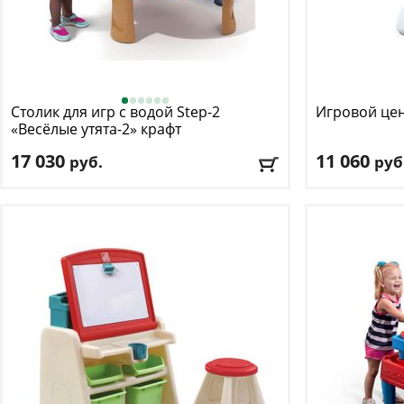
Столик для игр с водой Step-2
Игровой цен
«Весёлые утята-2» крафт
17 030
11 060
руб.
руб
Возраст, от
: 1
Возраст:
от 1.5
Возраст, до
: 7
Материал:
пла
Цвет
: голубой
Размер:
47.6 х 
Доставка:
БЕСПЛАТНО
, 1-2 дня
Доставка:
БЕС