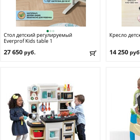
Стол детский регулируемый
Кресло детс
Everprof
Kids table 1
27 650
14 250
руб.
руб
Материал столешницы:
Дерево
Макс. нагрузк
Материал ножек/опор:
Сталь с напылением
Механизм ка
Длина:
1200
Регулировка п
Материал оби
Доставка:
БЕСПЛАТНО
, 1-2 дня
Подлокотник
Доставка:
БЕС