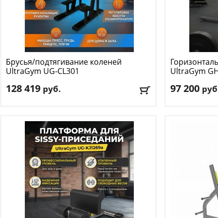
Брусья/подтягивание коленей
Горизонталь
UltraGym
UG-CL301
UltraGym
GH
128 419
97 200
руб.
руб
Материал профиля:
метал, 3 мм
Габариты обо
Размер тренажера (ДхШхВ):
137.2 х 59.2 х
Вес оборудов
72.2 см
Доставка:
БЕС
Вес нетто:
75 кг
Доставка:
БЕСПЛАТНО
, 1-2 дня