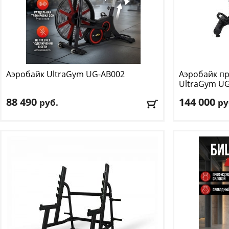
Аэробайк UltraGym
UG-AB002
Аэробайк п
UltraGym
UG
88 490
144 000
руб.
ру
Макс. нагрузка:
150 кг
Максимальный
Размер (ДхШхВ):
134 х 58.5 х 130 см
Количество п
Вес:
49 кг
Размер в раб
см
Доставка:
БЕСПЛАТНО
, 1-2 дня
Доставка:
БЕС