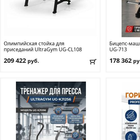
Олимпийская стойка для
Бицепс-маш
приседаний UltraGym
UG-CL108
UG-713
209 422
178 362
руб.
ру
Материал рамы:
металл, 3 мм
Тип нагружен
Размер (ДхШхВ):
165.4 х 138.4 х 173 см
Размер трена
Вес нетто:
104 к
123.5 см
Вес нетто:
89 к
Доставка:
БЕСПЛАТНО
, 1-2 дня
Доставка:
БЕС