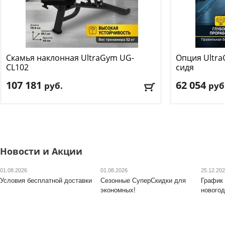
Скамья наклонная UltraGym
UG-
Опция Ultr
CL102
сидя
107 181
62 054
руб.
руб
Тип скамьи
: многопозиционная
Габариты в с
Фиксатор ног
: нет
124 см
Цвет
: черный
Вес тренажёр
Цвет рамы:
чё
Доставка:
БЕСПЛАТНО
, 1-2 дня
Новости и Акции
Доставка:
БЕС
01.08.2026
01.08.2026
25.12.20
Условия бесплатной доставки
Сезонные СуперСкидки для
График 
экономных!
новогод