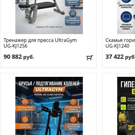
Тренажер для пресса UltraGym
Скамья гори
UG-KJ1256
UG-KJ1240
90 882
37 422
руб.
руб
Рама:
стальная овальная труба
Тип скамьи
: 
Размер тренажера (ДхШхВ):
170 х 95.8 х 67.2
Фиксатор ног
:
см
Доставка:
БЕС
Вес нетто:
57 кг
Доставка:
БЕСПЛАТНО
, 1-2 дня