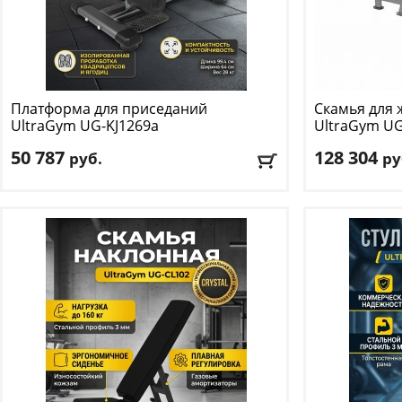
Платформа для приседаний
Скамья для 
UltraGym
UG-KJ1269а
UltraGym
UG
50 787
128 304
руб.
ру
Вес:
28 кг
Вес тренажера,
Высокопрочная овальная труба:
50*100 мм
Габариты в уп
Доставка:
БЕСПЛАТНО
, 1-2 дня
Доставка:
БЕС