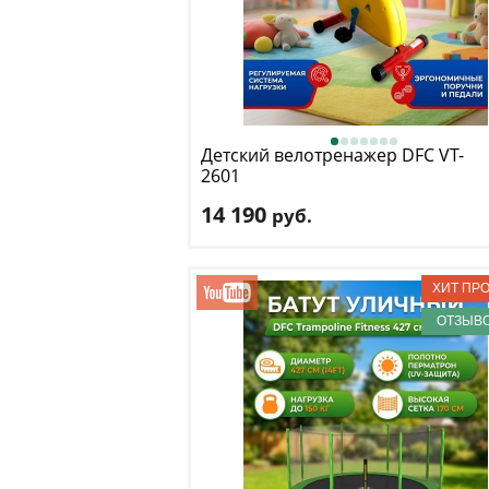
Детский велотренажер DFC
VT-
2601
14 190
руб.
Кол-во уровней
: 0
Макс. вес
: 40 кг
Посадка
: вертикальная
Цвет
: желтый
ОТЗЫВО
Система нагружения
: механическая
Доставка:
БЕСПЛАТНО
, 1-2 дня