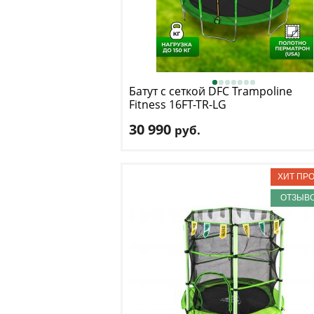
Батут с сеткой DFC
Trampoline
Fitness 16FT-TR-LG
30 990
руб.
Высота защитной сетки
: 170 см
Макс. нагрузка
: 150 кг
Максимальный вес пользователя
: 150 
Размер, футы
: 16
ОТЗЫВО
Доставка:
БЕСПЛАТНО
, 1-2 дня