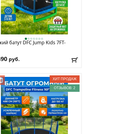
кий батут DFC
Jump Kids 7FT-
490
руб.
. нагрузка
: 54 кг
имальный вес пользователя
: 54 кг
ер, футы
: 7
ОТЗЫВОВ: 2
авка:
БЕСПЛАТНО
, 1-2 дня