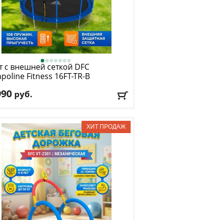
т с внешней сеткой DFC
poline Fitness 16FT-TR-B
990
руб.
та защитной сетки
: 170 см
. нагрузка
: 150 кг
имальный вес пользователя
: 150 кг
ер, футы
: 16
авка:
БЕСПЛАТНО
, 1-2 дня