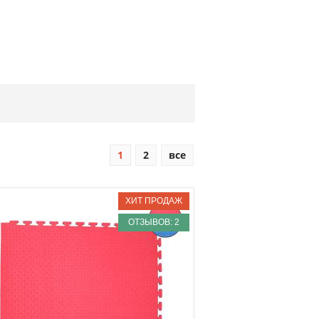
1
2
все
ОТЗЫВОВ: 2