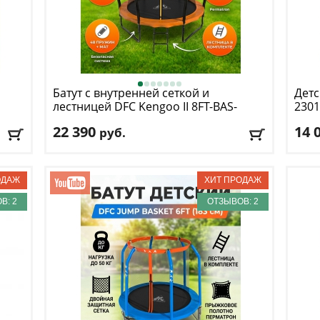
Батут с внутренней сеткой и
Детс
лестницей DFC
Kengoo II 8FT-BAS-
2301
BO
22 390
14 
руб.
Высота защитной сетки
: 150 см
Кол-
Макс. нагрузка
: 80 кг
Макс
кг
Максимальный вес пользователя
: 80 кг
Мощн
Размер, футы
: 8
Регу
В: 2
ОТЗЫВОВ: 2
Доставка:
БЕСПЛАТНО
, 1-2 дня
Дост