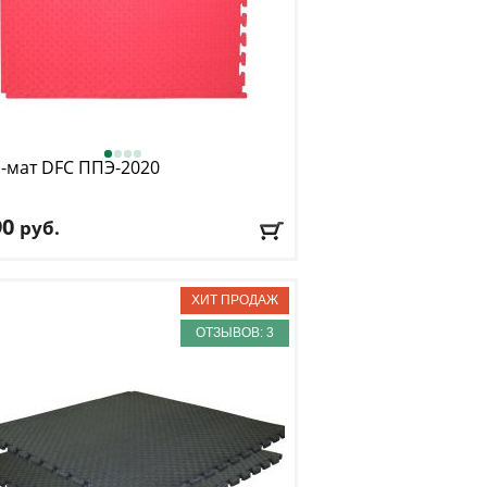
-мат DFC
ППЭ-2020
90
руб.
риал покрытия
: пенополиэтилен
чество секций
: 1
а
: 100
ина
: 100
ОТЗЫВОВ: 3
авка:
БЕСПЛАТНО
, 1-2 дня