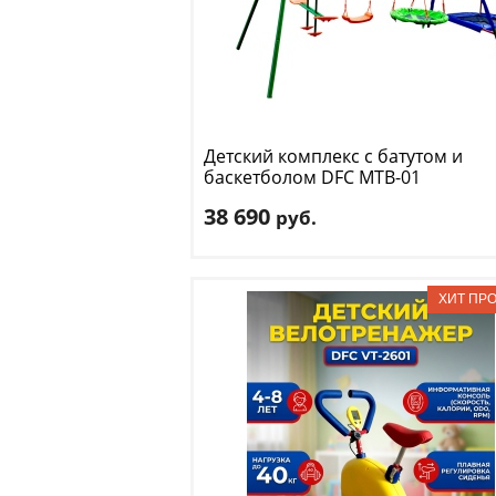
Детский комплекс с батутом и
баскетболом DFC
MTB-01
38 690
руб.
Комплектация
: мини-батут, баскетболь
кольцо
Макс. нагрузка
: 145 кг
Возраст, от
: 3
Возраст, до
: 10
Горка
: нет
Доставка:
БЕСПЛАТНО
, 1-2 дня