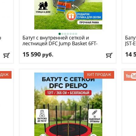
p
Батут с внутренней сеткой и
Бату
лестницей DFC
Jump Basket 6FT-
JST-E
JBSK-B
15 590
14 
руб.
Высота защитной сетки
: 150 см
Высо
Макс. нагрузка
: 50 кг
Макс
г
Максимальный вес пользователя
: 50 кг
Макс
Размер, футы
: 6
Разм
Доставка:
БЕСПЛАТНО
, 1-2 дня
Дост