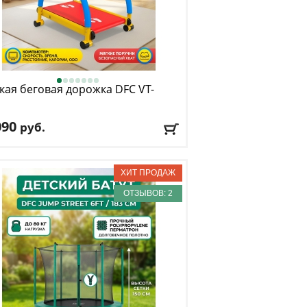
кая беговая дорожка DFC
VT-
090
руб.
во программ
: 0
. вес
: 50 кг
ость двигателя
: 0
лировка угла наклона
: нет
ОТЗЫВОВ: 2
авка:
БЕСПЛАТНО
, 1-2 дня