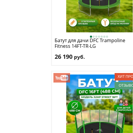
Батут для дачи DFC
Trampoline
Fitness 14FT-TR-LG
26 190
руб.
Высота защитной сетки
: 170 см
Макс. нагрузка
: 150 кг
Максимальный вес пользователя
: 150 
Размер, футы
: 14
ОТЗЫВО
Доставка:
БЕСПЛАТНО
, 1-2 дня