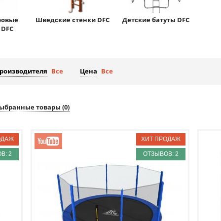
ровые
Шведские стенки DFC
Детские батуты DFC
 DFC
производителя
Все
Цена
Все
ыбранные товары (
0
)
В: 2
ОТЗЫВОВ: 2