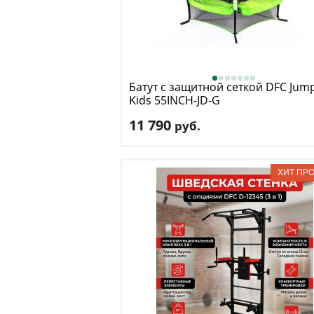
Батут с защитной сеткой DFC
Jum
Kids 55INCH-JD-G
11 790
руб.
Высота защитной сетки
: 125 см
Макс. нагрузка
: 45 кг
Максимальный вес пользователя
: 45 к
Размер, футы
: 5
Доставка:
БЕСПЛАТНО
, 1-2 дня