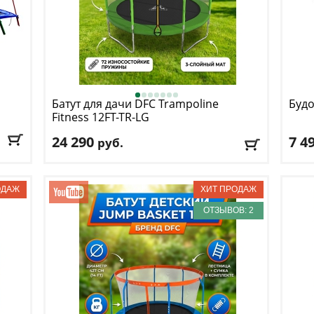
Батут для дачи DFC
Trampoline
Будо
Fitness 12FT-TR-LG
24 290
7 4
руб.
ное
Высота защитной сетки
: 170 см
Мате
Макс. нагрузка
: 150 кг
Коли
Максимальный вес пользователя
: 150 кг
Длин
Размер, футы
: 12
Шир
ОТЗЫВОВ: 2
Доставка:
БЕСПЛАТНО
, 1-2 дня
Дост