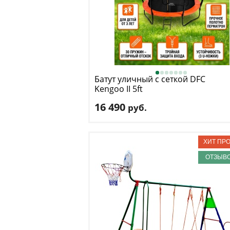
Батут уличный с сеткой DFC
Kengoo II 5ft
16 490
руб.
Высота защитной сетки
: 125 см
Макс. нагрузка
: 80 кг
Максимальный вес пользователя
: 80 к
Размер, футы
: 5
ОТЗЫВО
Доставка:
БЕСПЛАТНО
, 1-2 дня