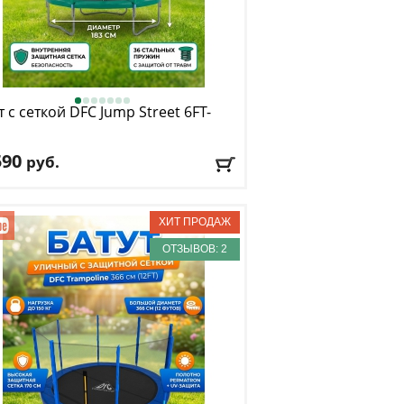
т с сеткой DFC
Jump Street 6FT-
590
руб.
та защитной сетки
: 150 см
. нагрузка
: 80 кг
имальный вес пользователя
: 80 кг
ер, футы
: 6
ОТЗЫВОВ: 2
авка:
БЕСПЛАТНО
, 1-2 дня