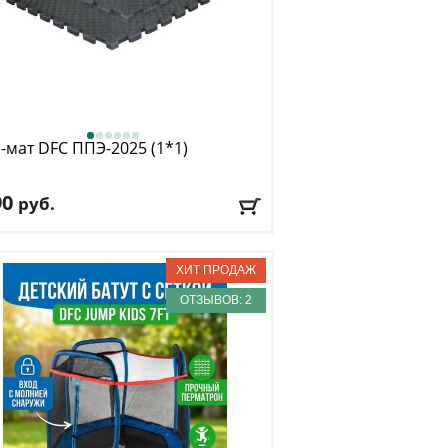
-мат DFC
ППЭ-2025 (1*1)
90
руб.
риал покрытия
: пенополиэтилен
чество секций
: 1
а
: 100
ина
: 100
ОТЗЫВОВ: 2
авка:
БЕСПЛАТНО
, 1-2 дня