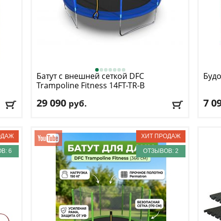
Батут с внешней сеткой DFC
Будо
Trampoline Fitness 14FT-TR-B
29 090
7 0
руб.
Высота защитной сетки
: 170 см
Мате
Макс. нагрузка
: 150 кг
Коли
г
Максимальный вес пользователя
: 150 кг
Длин
Размер, футы
: 14
Шир
В: 6
ОТЗЫВОВ: 2
Доставка:
БЕСПЛАТНО
, 1-2 дня
Дост