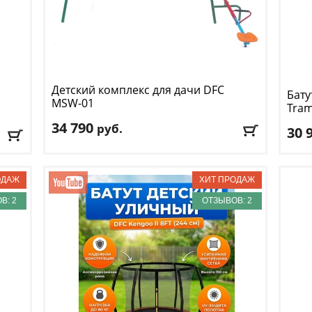
Детский комплекс для дачи DFC
Бату
MSW-01
Tram
34 790
руб.
30 
Комплектация
: качели-балансир
Высо
Макс. нагрузка
: 145 кг
Макс
Возраст, от
: 3
кг
Макс
Возраст, до
: 10
Разм
В: 2
ОТЗЫВОВ: 2
Горка
: нет
Дост
Доставка:
БЕСПЛАТНО
, 1-2 дня