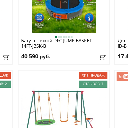
Батут с сеткой DFC
JUMP BASKET
Детс
14FT-JBSK-B
JD-B
40 590
17 
руб.
Высота защитной сетки
: 180 см
Макс
Макс. нагрузка
: 150 кг
Макс
Максимальный вес пользователя
: 150 кг
Разм
Размер, футы
: 14
В: 2
ОТЗЫВОВ: 7
Дост
Доставка:
БЕСПЛАТНО
, 1-2 дня