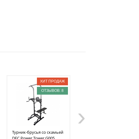
ОТЗЫВОВ: 8
ОТЗЫВОВ: 11
›
Турник-брусья со скамьей
Мобильная
DFC
Power Tower G005
баскетбольная стойка