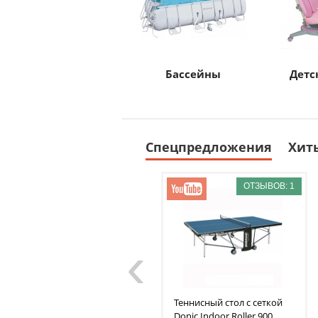
Бассейны
Детс
Спецпредложения
Хит
ОТЗЫВОВ: 1
‹
Теннисный стол с сеткой
Donic
Indoor Roller 900