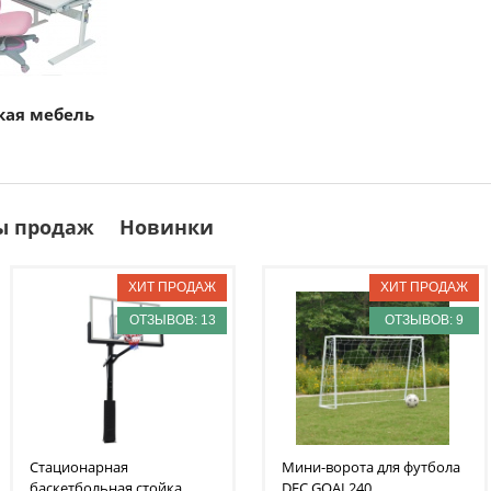
кая мебель
ы продаж
Новинки
ОТЗЫВОВ: 13
ОТЗЫВОВ: 9
Стационарная
Мини-ворота для футбола
баскетбольная стойка
DFC
GOAL240