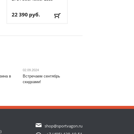
DFC
STAND48P
22 390
руб.
38 690
руб.
Максимальный вес
Диаметр кольца, см
: 45
пользователя
: 120 кг
Материал каркаса
:
Вариант исполнения
:
сталь
Черный
Материал щита
: пластик
Размер щита, см
: 120 х
Доставка:
БЕСПЛАТНО
,
80
1-2 дня
Тип складного
механизма
:
02.09.2024
механический
зина в
Встречаем сентябрь
Доставка:
БЕСПЛАТНО
,
скидками!
1-2 дня
shop@sportvagon.ru
)
+7 (495) 120-19-51