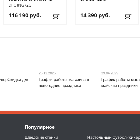
DFC
ING72G
116 190
руб.
14 390
руб.
Диаметр кольца, см
: 45
Материал рамы
: сталь
Материал каркаса
:
Ширина
: 240
сталь
Доставка:
БЕСПЛАТНО
,
Материал щита
: пластик
1-2 дня
Размер щита, см
: 180 х
105
Тип складного
механизма
:
25.12.2025
29.04.2025
механический
уперСкидки для
График работы магазина в
График работы мага
Доставка:
БЕСПЛАТНО
,
новогодние праздники
майские праздники
1-2 дня
Популярное
Шведские стенки
Настольный футбол (кикер