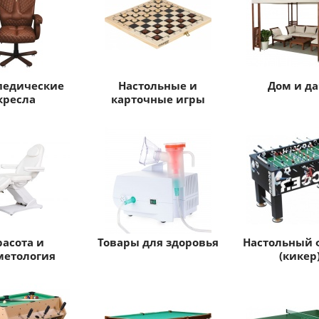
педические
Настольные и
Дом и да
кресла
карточные игры
расота и
Товары для здоровья
Настольный 
метология
(кикер