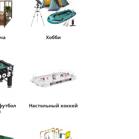
ча
Хобби
футбол
Настольный хоккей
)