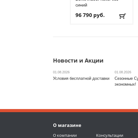
синий
96 790
руб.
Материал столешницы
:
ДСП
Сетка
: да
Складной
: да
Толщина столешницы,
мм
: 19
Новости и Акции
Уровень игры
:
любительский
01.08.2026
01.08.2026
Доставка:
БЕСПЛАТНО
,
Условия бесплатной доставки
Сезонные С
1-2 дня
экономных!
О магазине
О компании
Консультации