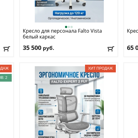
Кресло для персонала Falto
Vista
Крес
белый каркас
35 500
65 
руб.
Макс. нагрузка
: 120 кг
Макс
Механизм качания
: синхронный
Меха
Регулировка по высоте
: есть
Регу
Материал обивки
: сетка
Мате
В: 2
Подлокотники
: да
Подл
Доставка:
БЕСПЛАТНО
, 1-2 дня
Дост