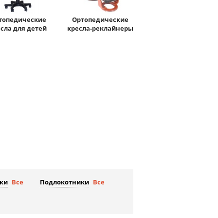
топедические
Ортопедические
сла для детей
кресла-реклайнеры
ки
Все
Подлокотники
Все