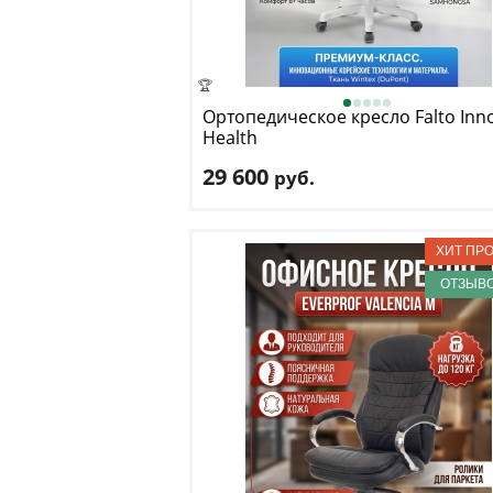
🏆
Ортопедическое кресло Falto
Inn
Health
29 600
руб.
Макс. нагрузка
: 120 кг
Механизм качания
: синхронный
Регулировка по высоте
: есть
Материал обивки
: ткань
ОТЗЫВО
Подлокотники
: да
Доставка:
БЕСПЛАТНО
, 1-2 дня