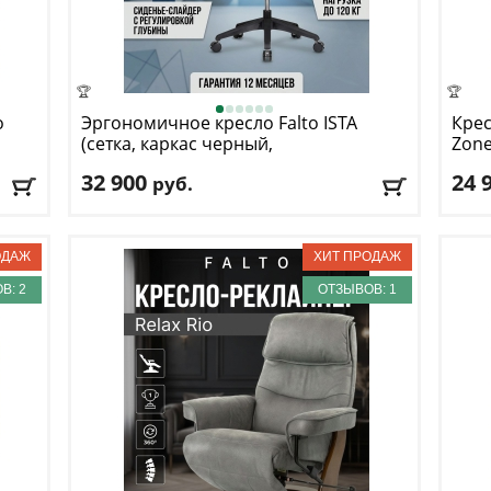
🏆
🏆
o
Эргономичное кресло Falto
ISTA
Кре
(сетка, каркас черный,
Zon
тёмносерый)
32 900
24 
руб.
Макс. нагрузка
: 120 кг
Макс
Механизм качания
: синхронный
Меха
Регулировка по высоте
: есть
Регу
Материал обивки
: сетка
Мате
В: 2
ОТЗЫВОВ: 1
Подлокотники
: да
Подл
Доставка:
БЕСПЛАТНО
, 1-2 дня
Дост