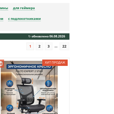
спины
для геймера
ом
с подлокотниками
↻ обновлено 06.08.2026
...
1
2
3
22