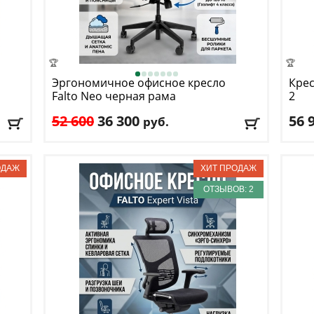
🏆
🏆
Эргономичное офисное кресло
Крес
Falto
Neo черная рама
2
52 600
36 300
56 
руб.
Макс. нагрузка
: 120 кг
Макс
Механизм качания
: мультиблок
Меха
Регулировка по высоте
: есть
Регу
Материал обивки
: сетка, ткань
Мате
ОТЗЫВОВ: 2
Подлокотники
: да
Подл
Доставка:
БЕСПЛАТНО
, 1 день
Дост