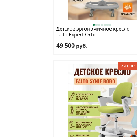
Детское эргономичное кресло
Falto
Expert Orto
49 500
руб.
Макс. нагрузка
: 100 кг
Регулировка по высоте
: есть
Материал обивки
: сетка, ткань
Подлокотники
: да
Доставка:
БЕСПЛАТНО
, 1-2 дня