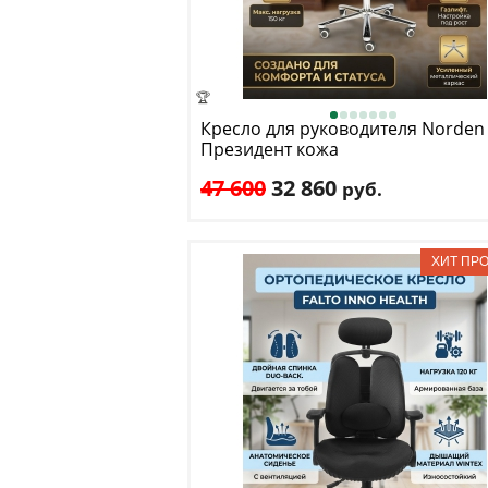
🏆
Кресло для руководителя Norden
Президент кожа
47 600
32 860
руб.
Макс. нагрузка
: 150 кг
Механизм качания
: мультиблок
Регулировка по высоте
: есть
Материал обивки
: натуральная кожа
Подлокотники
: да
Доставка:
БЕСПЛАТНО
, 1 день