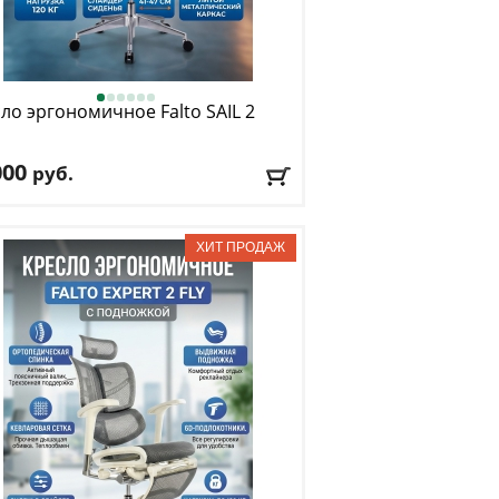
ло эргономичное Falto
SAIL 2
000
руб.
. нагрузка
: 120 кг
низм качания
: синхронный
лировка по высоте
: есть
риал обивки
: сетка
окотники
: да
авка:
БЕСПЛАТНО
, 1-2 дня