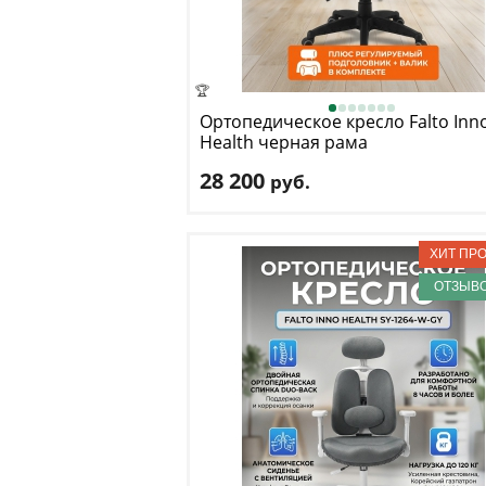
🏆
Ортопедическое кресло Falto
Inn
Health черная рама
28 200
руб.
Макс. нагрузка
: 120 кг
Механизм качания
: синхронный
Регулировка по высоте
: есть
Материал обивки
: ткань
ОТЗЫВО
Подлокотники
: да
Доставка:
БЕСПЛАТНО
, 1-2 дня