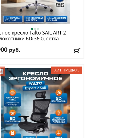
ное кресло Falto
SAIL ART 2
локотники 6D(360), сетка
ый, каркас чёрный)
900
руб.
. нагрузка
: 120 кг
низм качания
: синхромеханизм
лировка по высоте
: есть
риал обивки
: сетка
окотники
: да
авка:
БЕСПЛАТНО
, 1-2 дня