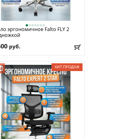
ло эргономичное Falto
FLY 2
одножкой
500
руб.
. нагрузка
: 120 кг
низм качания
: синхронный
лировка по высоте
: есть
риал обивки
: сетка
окотники
: да
авка:
БЕСПЛАТНО
, 1-2 дня