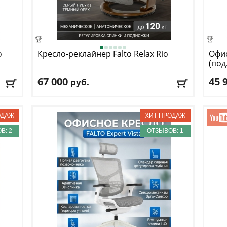
🏆
🏆
o
Кресло-реклайнер Falto
Relax Rio
Офис
(под
черн
67 000
45 
руб.
Макс. нагрузка
: 120 кг
Макс
Материал обивки
: ткань
Меха
Подлокотники
: да
Регу
Крестовина
: деревянная
Мате
В: 2
ОТЗЫВОВ: 1
Подл
Доставка:
БЕСПЛАТНО
, 1-2 дня
Дост