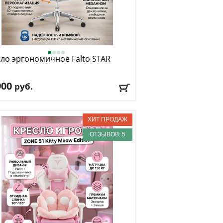
ло эргономичное Falto
STAR
900
руб.
. нагрузка
: 120 кг
низм качания
: синхронный
лировка по высоте
: есть
риал обивки
: сетка
ОТЗЫВОВ: 5
окотники
: да
авка:
БЕСПЛАТНО
, 1-2 дня