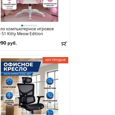
сло компьютерное игровое
e 51
Kitty Meow Edition
990
руб.
. нагрузка
: 150 кг
низм качания
: топ ган
лировка по высоте
: есть
риал обивки
: экокожа
окотники
: да
авка:
БЕСПЛАТНО
, 1-2 дня