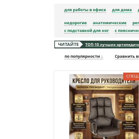
для работы в офисе
для дома
недорогие
анатомические
ре
с подставкой для ног
с пояснич
ЧИТАЙТЕ
ТОП-10 лучших ортопедичес
по популярности ↓
Сравнить в