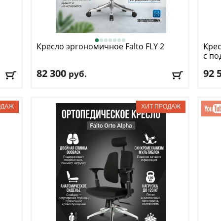
Кресло эргономичное Falto
FLY 2
Крес
с п
82 300
92 
руб.
Макс. нагрузка
: 120 кг
Макс
Механизм качания
: синхронный
Меха
Регулировка по высоте
: есть
Регу
Материал обивки
: сетка
Мате
Подлокотники
: да
Подл
Доставка:
БЕСПЛАТНО
, 1-2 дня
Дост