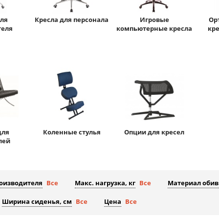
для
Кресла для персонала
Игровые
Ор
теля
компьютерные кресла
кре
для
Коленные стулья
Опции для кресел
лей
роизводителя
Все
Макс. нагрузка, кг
Все
Материал обив
Ширина сиденья, см
Все
Цена
Все