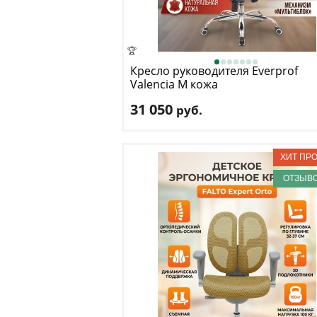
🏆
Кресло руководителя Everprof
Valencia M кожа
31 050
руб.
Макс. нагрузка
: 120 кг
Механизм качания
: мультиблок
Регулировка по высоте
: есть
Материал обивки
: натуральная кожа
ОТЗЫВО
Подлокотники
: да
Доставка:
БЕСПЛАТНО
, 1-2 дня