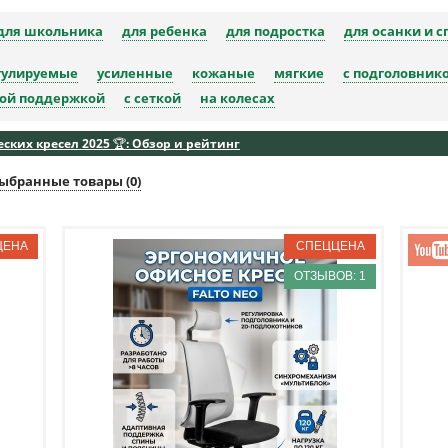
для школьника
для ребенка
для подростка
для осанки и 
гулируемые
усиленные
кожаные
мягкие
с подголовник
ной поддержкой
с сеткой
на колесах
ких кресел 2025 🏆: Обзор и рейтинг
ыбранные товары (
0
)
ОТЗЫВОВ: 1