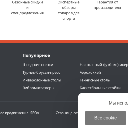
Сезонные скидки
Экспертные
Гарантия от
и
обзоры
производителя
спецпредложения
товаров для
спорта
Популярное
Шведские стенки
Настольный футбол (кикер
Турник-брусья-пресс
Аэрохоккей
Инверсионные столы
Теннисные столы
Вибромассажеры
Баскетбольные стойки
Мы испо
ое продвижение
iSEOn
Страница создана за 0.280 с | БД 0.222 с (
Все cookie