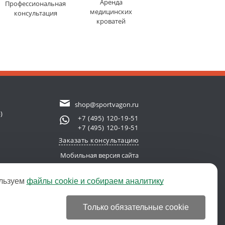
Аренда
Профессиональная
медицинских
консультация
кроватей
shop@sportvagon.ru
)
+7 (495) 120-19-51
+7 (495) 120-19-51
Заказать консультацию
Мобильная версия сайта
льзуем
файлы cookie и собираем аналитику
new server)
© 2011-2026 SportVagon.ru
Только обязательные cookie