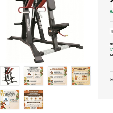
Н
Д
Г
А
Б