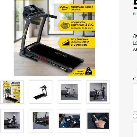
В
Д
Г
А
С