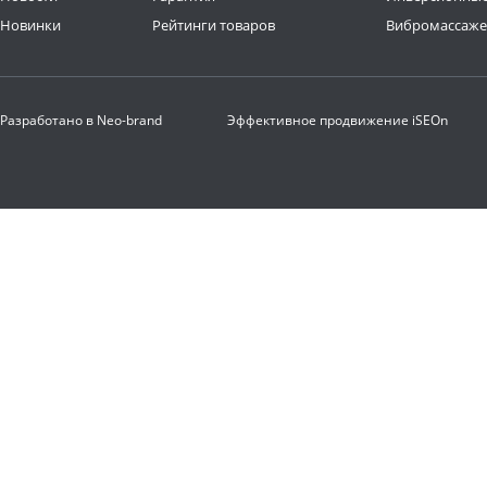
Новинки
Рейтинги товаров
Вибромассаж
Разработано в
Neo-brand
Эффективное продвижение
iSEOn