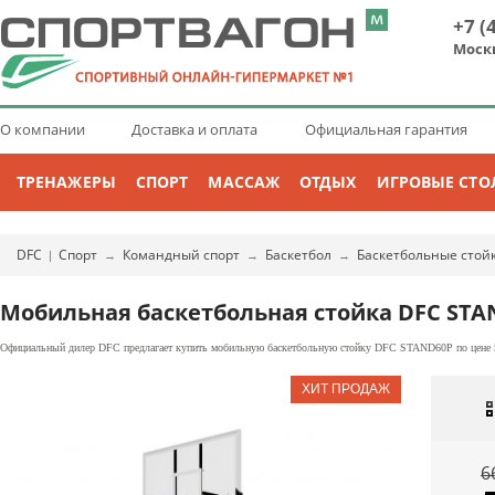
+7 (
Моск
О компании
Доставка и оплата
Официальная гарантия
ТРЕНАЖЕРЫ
СПОРТ
МАССАЖ
ОТДЫХ
ИГРОВЫЕ СТО
DFC
Спорт
Командный спорт
Баскетбол
Баскетбольные стой
|
→
→
→
Мобильная баскетбольная стойка DFC STA
Официальный дилер DFC предлагает купить мобильную баскетбольную стойку DFC STAND60P по цене 58
6