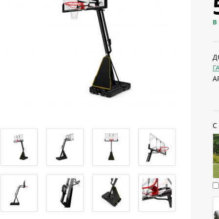
В
Д
Г
А
С