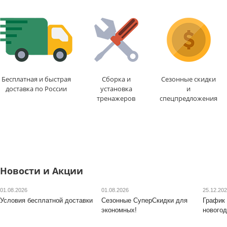
Макс. вес
: 100 кг
Длина шага
: 29 см
Кол-во программ
: 0
Доставка:
БЕСПЛАТНО
,
Кол-во уровней
: 1
1-2 дня
Макс. вес
: 100 кг
Доставка:
БЕСПЛАТН
1-2 дня
Бесплатная и быстрая
Сборка и
Сезонные скидки
доставка по России
установка
и
тренажеров
спецпредложения
Новости и Акции
01.08.2026
01.08.2026
25.12.20
Условия бесплатной доставки
Сезонные СуперСкидки для
График 
экономных!
новогод