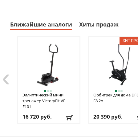
Ближайшие аналоги
Хиты продаж
‹
Эллиптический мини
Орбитрек для дома DF
тренажер VictoryFit
VF-
E8.2A
E101
16 720
руб.
20 390
руб.
Длина шага
: 16 см
Вес маховика
: легкие 
Кол-во программ
: 0
10 кг)