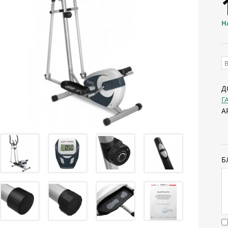
Н
Д
Г
А
Б