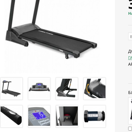
Н
Д
Г
А
Б