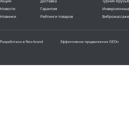
Акции
Доставка
Турник-брусья
Новости
Гарантия
Инверсионные
Новинки
Рейтинги товаров
Вибромассаж
Разработано в
Neo-brand
Эффективное продвижение
iSEOn