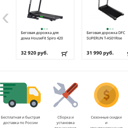
‹
Беговая дорожка для
Беговая дорожка DFC
дома HouseFit
Spiro 420
SUPERUN T-AS01Rise
32 920
руб.
31 990
руб.
Кол-во программ
: 12
Кол-во программ
: 2
Макс. вес
: 110 кг
Макс. вес
: 120 кг
Скорость
: 16 км/ч
Скорость
: от 1,2 до 11,
Мощность двигателя
: 3
км
л.с.
Мощность двигател
Регулировка угла
л.с.
наклона
: ручная
Регулировка угла
наклона
: ручная
Доставка:
БЕСПЛАТНО
,
1-2 дня
Доставка:
БЕСПЛАТН
1-2 дня
Бесплатная и быстрая
Сборка и
Сезонные скидки
доставка по России
установка
и