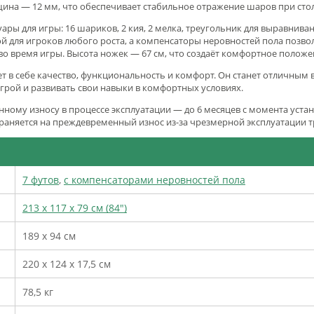
лщина — 12 мм, что обеспечивает стабильное отражение шаров при сто
уары для игры:
16 шариков, 2 кия, 2 мелка, треугольник для выравнива
ной для игроков любого роста, а компенсаторы неровностей пола позво
во время игры. Высота ножек — 67 см, что создаёт комфортное положен
ет в себе качество, функциональность и комфорт. Он станет отличным 
игрой и развивать свои навыки в комфортных условиях.
нному износу в процессе эксплуатации — до 6 месяцев с момента уста
раняется на преждевременный износ из-за чрезмерной эксплуатации 
7 футов
,
с компенсаторами неровностей пола
213 x 117 x 79 см (84")
189 x 94 см
220 x 124 x 17,5 см
78,5 кг