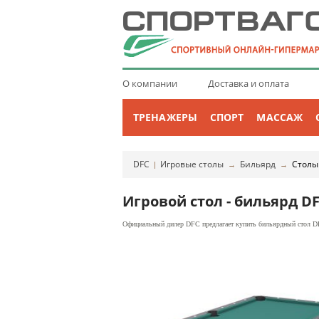
О компании
Доставка и оплата
ТРЕНАЖЕРЫ
СПОРТ
МАССАЖ
DFC
Игровые столы
Бильярд
Столы
|
→
→
Игровой стол - бильярд DF
Официальный дилер DFC предлагает купить бильярдный стол DF