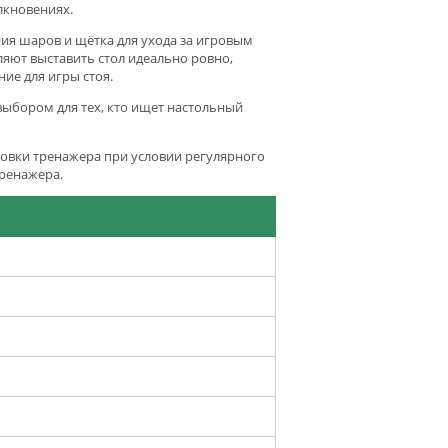
лкновениях.
ния шаров и щётка для ухода за игровым
ляют выставить стол идеально ровно,
ие для игры стоя.
выбором для тех, кто ищет настольный
новки тренажера при условии регулярного
тренажера.