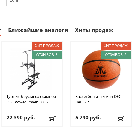
Есть
т
Ближайшие аналоги
Хиты продаж
ОТЗЫВОВ: 8
ОТЗЫВОВ: 2
Турник-брусья со скамьей
Баскетбольный мяч DFC
DFC
Power Tower G005
BALL7R
22 390
руб.
5 790
руб.
Доставка:
БЕСПЛАТНО
,
Доставка:
495 руб.
, 1-2