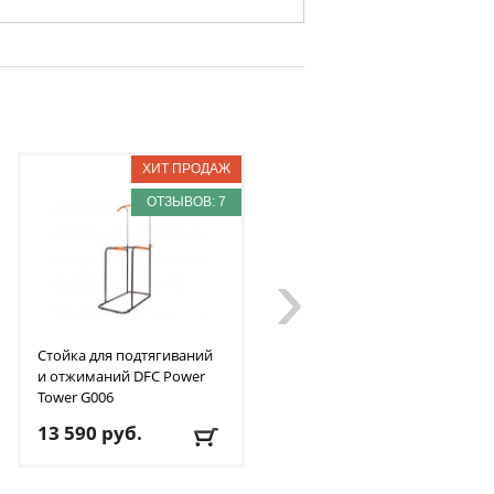
ОТЗЫВОВ: 7
ОТЗЫВОВ: 1
›
Стойка для подтягиваний
Бита для аэрохоккея 75
и отжиманий DFC
Power
мм DFC
B-056-003
Tower G006
13 590
руб.
5 290
руб.
Доставка:
БЕСПЛАТНО
,
Доставка:
495 руб.
, 1-2