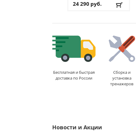
24 290
руб.
Макс. вес
: 110 кг
Посадка
: вертикальная
Цвет
: черный
Система нагружения
:
магнитная
Доставка:
БЕСПЛАТНО
,
1-2 дня
Бесплатная и быстрая
Сборка и
доставка по России
установка
тренажеров
Новости и Акции