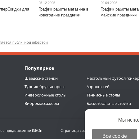
25.12.2025
29.04.2025
уперСкидки для
График работы магазина в
График работы мага
новогодние праздники
майские праздники
ляется публичной офертой
Популярное
Шведские стенки
Настольный футбол (кикер
Турник-брусья-пресс
Аэрохоккей
Инверсионные столы
Теннисные столы
Вибромассажеры
Баскетбольные стойки
Мы испо
ое продвижение
iSEOn
Страница создана за 0.267 с | БД 0.193 с (
Все cookie