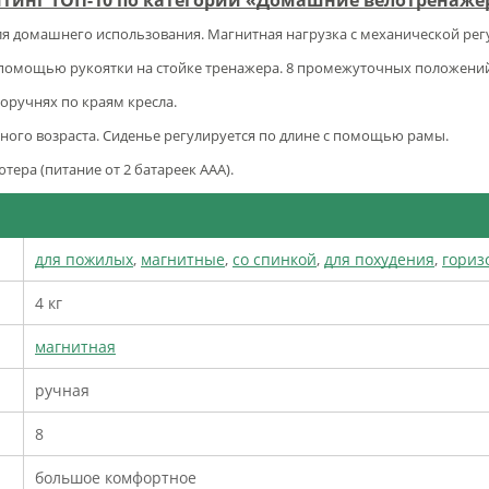
 домашнего использования. Магнитная нагрузка с механической рег
 помощью рукоятки на стойке тренажера. 8 промежуточных положений
оручнях по краям кресла.
ного возраста. Сиденье регулируется по длине с помощью рамы.
ера (питание от 2 батареек ААА).
для пожилых
,
магнитные
,
со спинкой
,
для похудения
,
гориз
4 кг
магнитная
ручная
8
большое комфортное