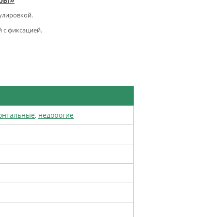
улировкой.
 с фиксацией.
онтальные
,
недорогие