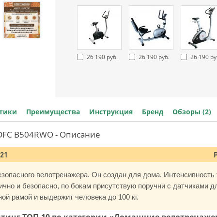
26 190 руб.
26 190 руб.
26 190 ру
стики
Преимущества
Инструкция
Бренд
Обзоры (2)
DFC B504RWO - Описание
021
зопасного велотренажера. Он создан для дома. Интенсивность 
чно и безопасно, по бокам присутствую поручни с датчиками д
ой рамой и выдержит человека до 100 кг.
ейтинг ТОП-10 по категории «Домашние велотренаж