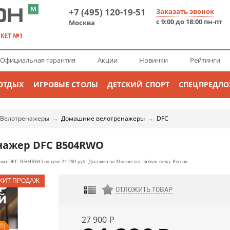
+7 (495) 120-19-51
Заказать звонок
с 9:00 до 18:00 пн-пт
Москва
Официальная гарантия
Акции
Новинки
Рейтинги
ОТДЫХ
ИГРОВЫЕ СТОЛЫ
ДЕТСКИЙ СПОРТ
СПЕЦПРЕДЛ
Велотренажеры
Домашние велотренажеры
DFC
→
→
нажер DFC B504RWO
ома DFC B504RWO по цене 24 290 руб. Доставка по Москве и в любую точку России.
ОТЛОЖИТЬ ТОВАР
ДОБАВИТЬ К СРАВНЕНИЮ
27 900
Р