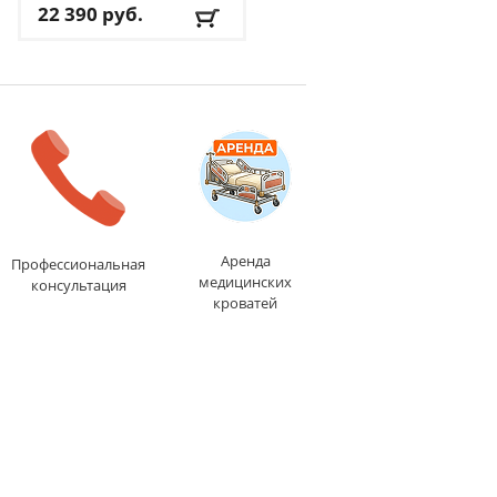
22 390
руб.
22 390
руб.
Кол-во уровней
: 8
Кол-во уровней
: 8
Макс. вес
: 113 кг
Макс. вес
: 113 кг
Посадка
: вертикальная
Посадка
: вертикальная
Цвет
: черный
Цвет
: белый
Система нагружения
:
Система нагружения
:
магнитная
магнитная
Доставка:
БЕСПЛАТНО
,
Доставка:
БЕСПЛАТНО
,
1-2 дня
1-2 дня
Аренда
Профессиональная
медицинских
консультация
кроватей