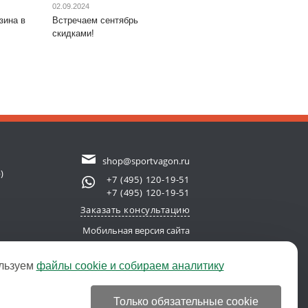
02.09.2024
зина в
Встречаем сентябрь
скидками!
shop@sportvagon.ru
)
+7 (495) 120-19-51
+7 (495) 120-19-51
Заказать консультацию
Мобильная версия сайта
льзуем
файлы cookie и собираем аналитику
new server)
© 2011-2026 SportVagon.ru
Только обязательные cookie