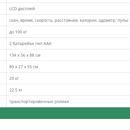
LCD дисплей
скан, время, скорость, расстояние, калории, одометр, пульс
до 100 кг
2 батарейки тип ААА
134 х 56 х 88 см
80 х 27 х 55 см
20 кг
22.5 кг
транспортировочные ролики