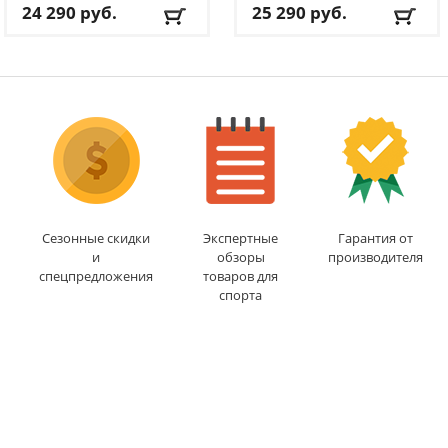
24 290
руб.
25 290
руб.
Кол-во уровней
: 8
Кол-во уровней
: 8
Макс. вес
: 100 кг
Макс. вес
: 100 кг
Посадка
:
Посадка
:
горизонтальная
горизонтальная
Цвет
: черный
Цвет
: серый
Система нагружения
:
Система нагружения
:
магнитная
магнитная
Доставка:
БЕСПЛАТНО
,
Доставка:
БЕСПЛАТНО
,
1-2 дня
1-2 дня
Сезонные скидки
Экспертные
Гарантия от
и
обзоры
производителя
спецпредложения
товаров для
спорта