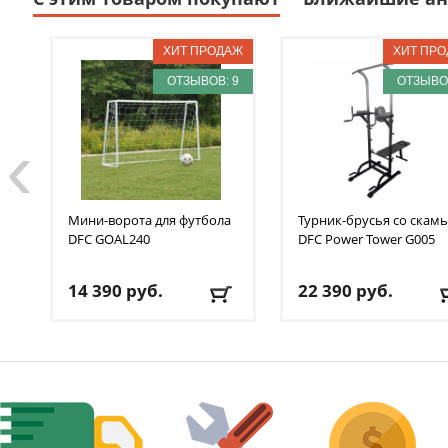
ОТЗЫВОВ: 9
ОТЗЫВОВ
‹
Мини-ворота для футбола
Турник-брусья со скам
DFC
GOAL240
DFC
Power Tower G005
14 390
руб.
22 390
руб.
Доставка:
БЕСПЛАТНО
,
Доставка:
БЕСПЛАТНО
1-2 дня
1-2 дня