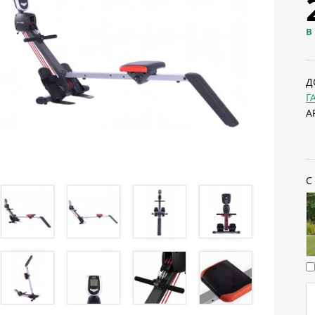
В
Д
Г
А
С