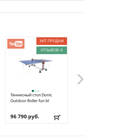
ОТЗЫВОВ: 6
›
Теннисный стол Donic
Теннисный стол
Outdoor Roller fun bl
всепогодный Weekend
Winner S-450 Outdoor
96 790
руб.
89 228
руб.
Материал столешницы
:
Материал столешницы
:
Меламин
Алюминиевое покрытие