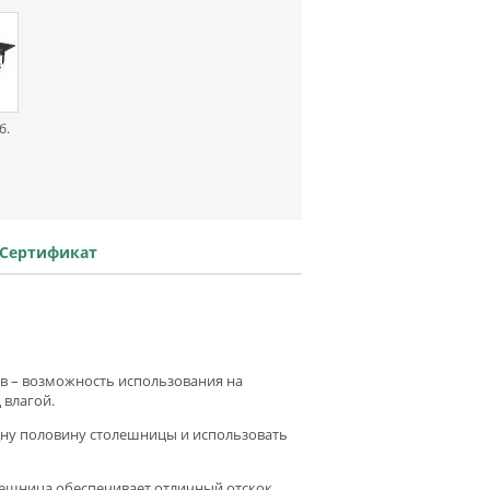
б.
Сертификат
ов – возможность использования на
 влагой.
дну половину столешницы и использовать
олешница обеспечивает отличный отскок