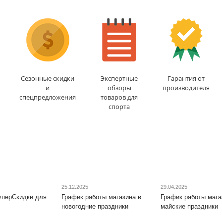
Сетка
: да
Сетка
: да
Складной
: да
Складной
: да
Толщина столешницы,
Толщина столешницы,
мм
: 5
мм
: 4
Уровень игры
:
Уровень игры
:
любительский
любительский
Доставка:
БЕСПЛАТНО
,
Доставка:
БЕСПЛАТНО
,
1-2 дня
1-2 дня
Сезонные скидки
Экспертные
Гарантия от
и
обзоры
производителя
спецпредложения
товаров для
спорта
25.12.2025
29.04.2025
уперСкидки для
График работы магазина в
График работы мага
новогодние праздники
майские праздники