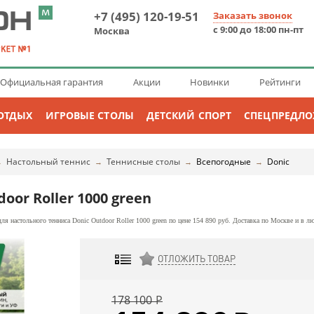
+7 (495) 120-19-51
Заказать звонок
с 9:00 до 18:00 пн-пт
Москва
Официальная гарантия
Акции
Новинки
Рейтинги
ОТДЫХ
ИГРОВЫЕ СТОЛЫ
ДЕТСКИЙ СПОРТ
СПЕЦПРЕДЛ
Настольный теннис
Теннисные столы
Всепогодные
Donic
→
→
→
→
oor Roller 1000 green
я настольного тенниса Donic Outdoor Roller 1000 green по цене 154 890 руб. Доставка по Москве и в л
ОТЛОЖИТЬ ТОВАР
ДОБАВИТЬ К СРАВНЕНИЮ
178 100
Р