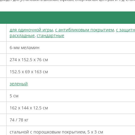
для одиночной игры
,
с антибликовым покрытием
,
с защит
раскладные
,
стандартные
6-мм меламин
274 х 152.5 х 76 см
152.5 х 69 х 163 см
зеленый
5 см
162 х 144 х 12.5 см
74 / 78 кг
стальной с порошковым покрытием, 5 х 3 см