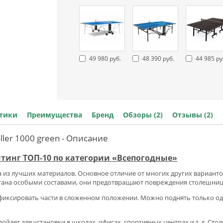
49 980 руб.
48 390 руб.
44 985 ру
стики
Преимущества
Бренд
Обзоры (2)
Отзывы (2)
ller 1000 green - Описание
йтинг ТОП-10 по категории «Всепогодные»
а из лучших материалов. Основное отличие от многих других вариант
тана особыми составами, они предотвращают повреждения столешниц
фиксировать части в сложенном положении. Можно поднять только о
ойдет для установки в школах, офисах, спортивных центрах и т. д. Ст