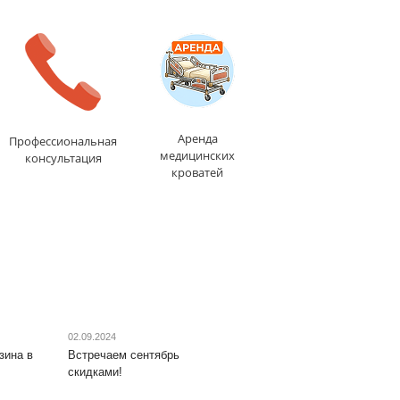
Сетка
: да
Сетка
: да
Складной
: да
Складной
: да
Толщина столешницы,
Толщина столешницы,
мм
: 4
мм
: 5
Уровень игры
:
Уровень игры
:
профессиональный
любительский
Доставка:
БЕСПЛАТНО
,
Доставка:
БЕСПЛАТНО
,
Аренда
1-2 дня
1-2 дня
Профессиональная
медицинских
консультация
кроватей
02.09.2024
зина в
Встречаем сентябрь
скидками!