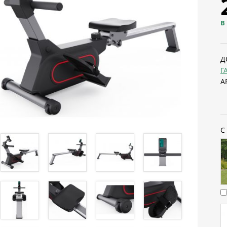
В
Д
Г
А
С