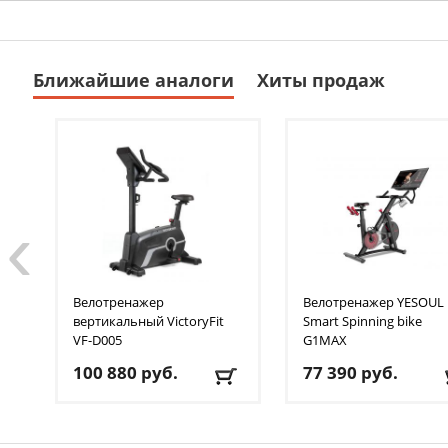
Ближайшие аналоги
Хиты продаж
‹
Велотренажер
Велотренажер YESOUL
вертикальный VictoryFit
Smart Spinning bike
VF-D005
G1MAX
100 880
руб.
77 390
руб.
Кол-во уровней
: 8
Макс. вес
: 130 кг
Макс. вес
: 150 кг
Посадка
: вертикальна