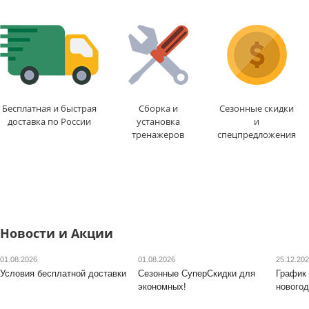
Посадка
: вертикальная
Цвет
: черный
Цвет
: черный
Система нагружения
Система нагружения
:
магнитная
электромагнитная
Доставка:
БЕСПЛАТН
Доставка:
БЕСПЛАТНО
,
1-2 дня
1-2 дня
Бесплатная и быстрая
Сборка и
Сезонные скидки
доставка по России
установка
и
тренажеров
спецпредложения
Новости и Акции
01.08.2026
01.08.2026
25.12.20
Условия бесплатной доставки
Сезонные СуперСкидки для
График 
экономных!
новогод