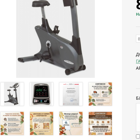
Н
Д
Г
А
Б