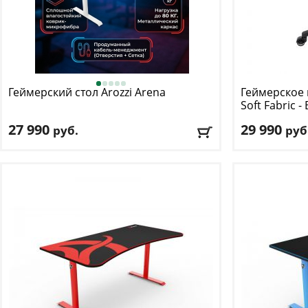
Геймерский стол Arozzi
Arena
Геймерское 
Soft Fabric - 
27 990
29 990
руб.
руб
Регулировка по высоте
: есть
Макс. нагрузк
Длина
: 160
Механизм ка
Ширина
: 82
Регулировка п
Материал оби
Доставка:
БЕСПЛАТНО
, 1-2 дня
Подлокотник
Доставка:
БЕС