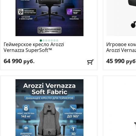
Геймерское кресло Arozzi
Игровое ко
Vernazza SuperSoft™
Arozzi
Vernaz
Grey
64 990
45 990
руб.
руб
Макс. нагрузка
: 145 кг
Макс. нагрузк
Механизм качания
: топ ган
Механизм ка
Регулировка по высоте
: есть
Регулировка п
Материал обивки
: ткань
Материал оби
Подлокотники
: да
Подлокотник
Доставка:
БЕСПЛАТНО
, 1-2 дня
Доставка:
БЕС