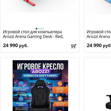
Игровой стол для компьютера
Игровой сто
Arozzi
Arena Gaming Desk - Red,
Arozzi
Arena 
one box
one box
24 990
24 990
руб.
руб
Регулировка по высоте
: есть
Регулировка п
Длина
: 160
Длина
: 160
Ширина
: 82
Ширина
: 82
Цвет
: красный
Цвет
: голубой
Доставка:
БЕСПЛАТНО
, 1-2 дня
Доставка:
БЕС