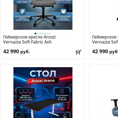
Геймерское кресло Arozzi
Геймерское 
Vernazza Soft Fabric Ash
Vernazza Sof
42 990
42 990
руб.
руб
Макс. нагрузка
: 145 кг
Макс. нагрузк
Механизм качания
: мультиблок
Механизм ка
Регулировка по высоте
: есть
Регулировка п
Материал обивки
: ткань
Материал оби
Подлокотники
: да
Подлокотник
Доставка:
БЕСПЛАТНО
, 1-2 дня
Доставка:
БЕС