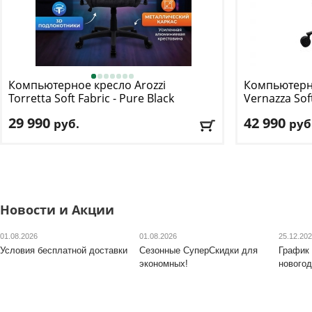
Компьютерное кресло Arozzi
Компьютерно
Torretta Soft Fabric - Pure Black
Vernazza Soft
29 990
42 990
руб.
руб
Макс. нагрузка
: 120 кг
Макс. нагрузк
Механизм качания
: синхронный
Механизм ка
Регулировка по высоте
: есть
Регулировка п
Материал обивки
: ткань
Материал оби
Подлокотники
: да
Подлокотник
Новости и Акции
Доставка:
БЕСПЛАТНО
, 1-2 дня
Доставка:
БЕС
01.08.2026
01.08.2026
25.12.20
Условия бесплатной доставки
Сезонные СуперСкидки для
График 
экономных!
новогод