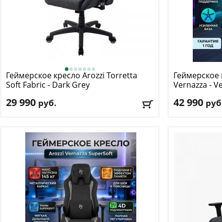
Геймерское кресло Arozzi
Torretta
Геймерское 
Soft Fabric - Dark Grey
Vernazza - V
29 990
42 990
руб.
руб
Макс. нагрузка
: 100 кг
Макс. нагрузк
Механизм качания
: Топ-Ган
Механизм ка
Регулировка по высоте
: есть
Регулировка п
Материал обивки
: ткань
Материал оби
Подлокотники
: да
Подлокотник
Доставка:
БЕСПЛАТНО
, 1-2 дня
Доставка:
БЕС