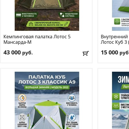
Кемпинговая палатка Лотос
5
Внутренний 
Мансарда-М
Лотос
Куб 3 
43 000
15 000
руб.
руб
Количество мест
: 4
Материал:
пол
Цвет
: зеленый
(плотность 140 
Размер:
210 х 
Доставка:
БЕСПЛАТНО
, 1-2 дня
Вес:
1.8 кг
Доставка:
БЕС