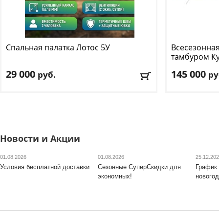
Спальная палатка Лотос
5У
Всесезонная
тамбуром Ку
29 000
145 000
руб.
ру
Количество мест
: 2
Количество м
Цвет
: зеленый
Цвет
: зеленый
Доставка:
БЕСПЛАТНО
, 1-2 дня
Доставка:
БЕС
Новости и Акции
01.08.2026
01.08.2026
25.12.20
Условия бесплатной доставки
Сезонные СуперСкидки для
График 
экономных!
новогод