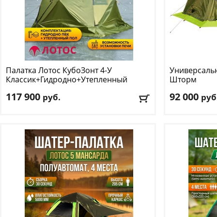
Палатка Лотос
КубоЗонт 4-У
Универсальн
Классик+Гидродно+Утепленный
Шторм
пол
117 900
92 000
руб.
руб
Количество мест
: 3
Количество м
Цвет
: зеленый
Цвет
: зеленый
Доставка:
БЕСПЛАТНО
, 1-2 дня
Доставка:
БЕС