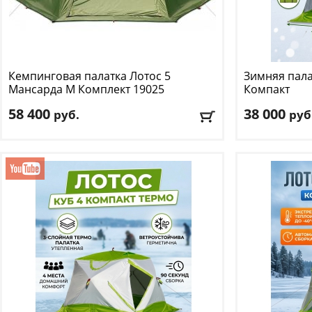
Кемпинговая палатка Лотос
5
Зимняя пала
Мансарда М Комплект 19025
Компакт
58 400
38 000
руб.
руб
Количество мест
: 4
Количество м
Цвет
: зеленый
Цвет
: зеленый
Доставка:
БЕСПЛАТНО
, 1-2 дня
Доставка:
БЕС