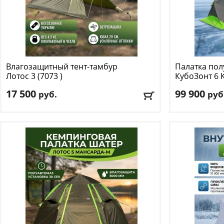
Влагозащитный тент-тамбур
Палатка пол
Лотос
3 (7073 )
КубоЗонт 6 
17 500
99 900
руб.
руб
Влагостойкость:
2000 мм вод. ст.
Количество м
Размер (ДхШхВ):
500 х 270 х 180 см
Цвет
: нежно-з
Вес комплекта:
4.2 кг
Доставка:
БЕС
Доставка:
БЕСПЛАТНО
, 1-2 дня