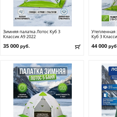
Зимняя палатка Лотос
Куб 3
Утепленная 
Классик А9 2022
Куб 3 Класс
35 000
44 000
руб.
руб
Количество мест
: 3
Количество м
Цвет
: зеленый
Цвет
: зеленый
Доставка:
БЕСПЛАТНО
, 1-2 дня
Доставка:
БЕС