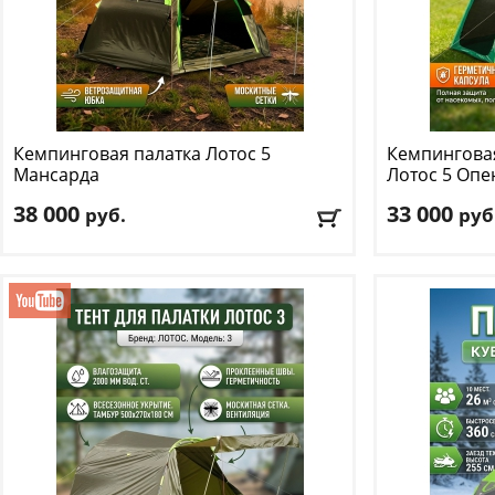
Кемпинговая палатка Лотос
5
Кемпингова
Мансарда
Лотос
5 Опе
38 000
33 000
руб.
руб
Количество мест
: 4
Количество м
Цвет
: зеленый
Цвет
: зеленый
Доставка:
БЕСПЛАТНО
, 1-2 дня
Доставка:
БЕС