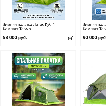
Зимняя палатка Лотос
Куб 4
Зимняя пала
Компакт Термо
Компакт Тер
58 000
90 000
руб.
руб
Количество мест
: 4
Количество м
Цвет
: салатовый
Цвет
: салатов
Доставка:
БЕСПЛАТНО
, 1-2 дня
Доставка:
БЕС