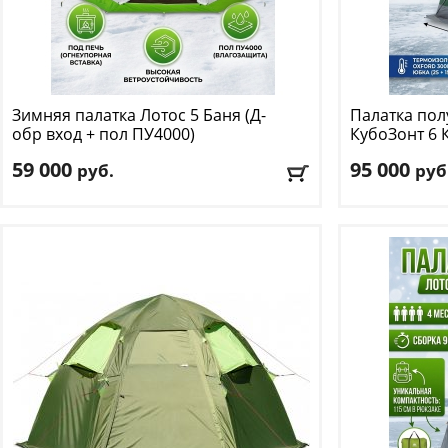
Зимняя палатка Лотос
5 Баня (Д-
Палатка пол
обр вход + пол ПУ4000)
КубоЗонт 6 
59 000
95 000
руб.
руб
Количество мест
: 4
Количество м
Цвет
: белый
Цвет
: нежно-з
Доставка:
БЕСПЛАТНО
, 1-2 дня
Доставка:
БЕС