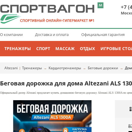
+7 (
Моск
О компании
Доставка и оплата
Официальная гарантия
ТРЕНАЖЕРЫ
СПОРТ
МАССАЖ
ОТДЫХ
ИГРОВЫЕ СТО
Altezani
Тренажеры
Кардиотренажеры
Беговые дорожки
Дом
|
→
→
→
Беговая дорожка для дома Altezani ALS 13
Официальный дилер Altezani предлагает купить домашнюю беговую дорожку Altezani ALS 1300A по цене
8