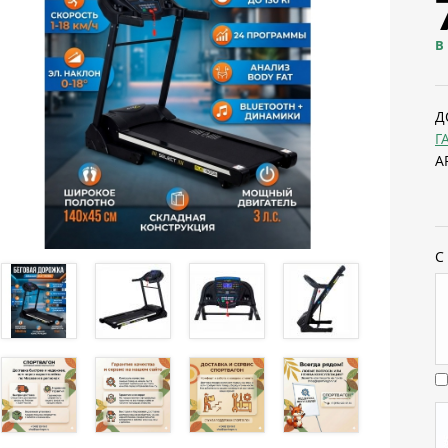
В
Д
Г
А
С