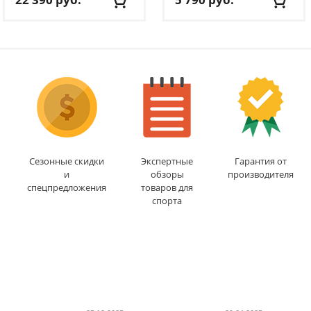
Вес пользователя:
до
Размер:
7
120 кг
Цвет:
оранжевый
Длина скамьи:
102.5 см
Вес:
0.49 кг
Ширина рамы/турника:
Доставка:
495 руб.
, 1-2
67/86 см
дня
Доставка:
БЕСПЛАТНО
,
1-2 дня
Сезонные скидки
Экспертные
Гарантия от
и
обзоры
производителя
спецпредложения
товаров для
спорта