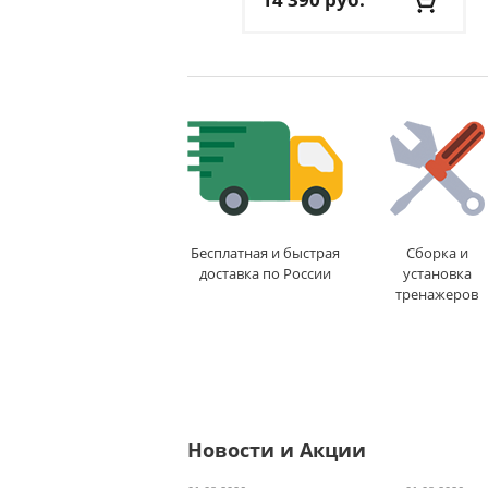
Размер ворот:
240 см х
150 см х 65 см
Сетка:
есть
Вес:
9.6/10.6 кг
Доставка:
БЕСПЛАТНО
,
1-2 дня
Бесплатная и быстрая
Сборка и
доставка по России
установка
тренажеров
Новости и Акции