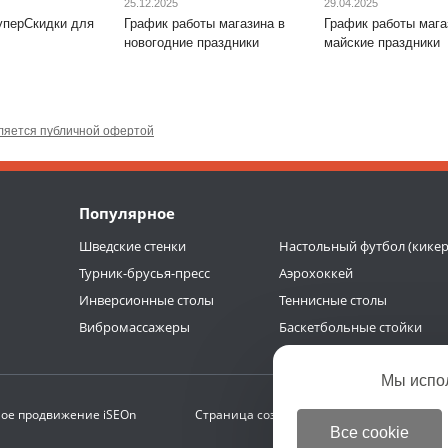
25.12.2025
29.04.2025
уперСкидки для
График работы магазина в
График работы мага
новогодние праздники
майские праздники
ляется публичной офертой
Популярное
Шведские стенки
Настольный футбол (кикер
Турник-брусья-пресс
Аэрохоккей
Инверсионные столы
Теннисные столы
Вибромассажеры
Баскетбольные стойки
Мы испо
ое продвижение
iSEOn
Страница создана за 0.229 с | БД 0.160 с (
Все cookie