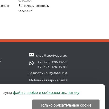
02.09.2024
зина в
Встречаем сентябрь
скидками!
shop@sportvagon.ru
)
+7 (495) 120-19-51
+7 (495) 120-19-51
Заказать консультацию
Мобильная версия сайта
льзуем
файлы cookie и собираем аналитику
new server)
© 2011-2026 SportVagon.ru
Только обязательные cookie