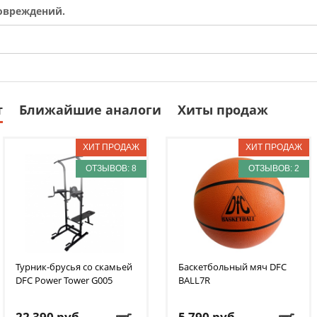
овреждений.
т
Ближайшие аналоги
Хиты продаж
ОТЗЫВОВ: 8
ОТЗЫВОВ: 2
Турник-брусья со скамьей
Баскетбольный мяч DFC
DFC
Power Tower G005
BALL7R
22 390
руб.
5 790
руб.