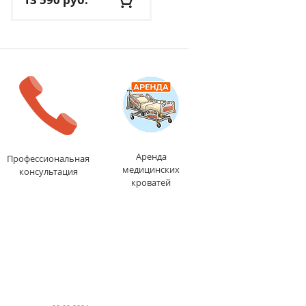
Вес пользователя:
до
Диаметр:
7.5 см
100 кг
Высота биты:
5.5 см
Длина тренажера:
117
Доставка:
495 руб.
, 1-2
см
дня
Ширина рамы:
59 см
Доставка:
БЕСПЛАТНО
,
1-2 дня
Аренда
Профессиональная
медицинских
консультация
кроватей