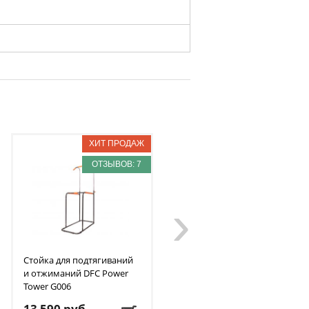
ОТЗЫВОВ: 7
ОТЗЫВОВ: 1
›
Стойка для подтягиваний
Бита для аэрохоккея 75
и отжиманий DFC
Power
мм DFC
B-056-003
Tower G006
13 590
руб.
5 290
руб.