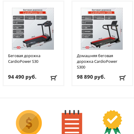
Беговая дорожка
Домашняя беговая
CardioPower
S30
дорожка CardioPower
S300
94 490
руб.
98 890
руб.
Кол-во программ
: 25
Кол-во программ
: 6
Макс. вес
: 130 кг
Макс. вес
: 145 кг
Скорость
: 18 км/ч
Скорость
: 18 км/ч
Мощность двигателя
:
Мощность двигателя
: 3
2,5 л.с.
л.с.
Длина бегового
Регулировка угла
полотна
: 140 см
наклона
: автоматическая
Доставка:
БЕСПЛАТНО
,
Доставка:
БЕСПЛАТНО
,