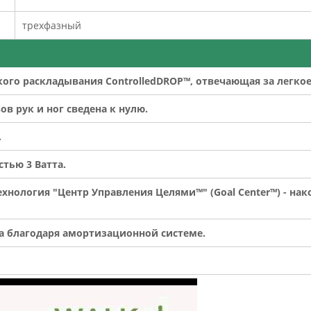
трехфазный
ого раскладывания ControlledDROP™, отвечающая за легкое
в рук и ног сведена к нулю.
.
тью 3 Ватта.
хнология "Центр Управления Целями™" (Goal Center™) - на
 благодаря амортизационной системе.