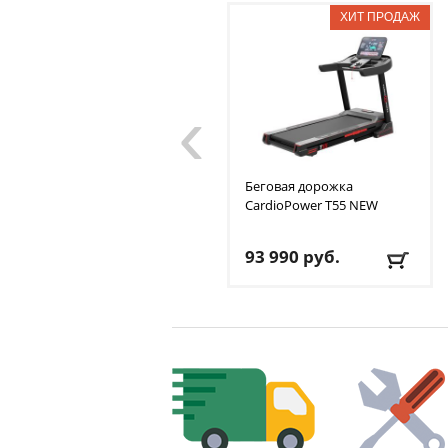
‹
Беговая дорожка
CardioPower
T55 NEW
93 990
руб.
Кол-во программ
: 64
Макс. вес
: 150 кг
Скорость
: от 1 до 20 км/ч
Мощность двигателя
:
3.5 л.с.
Регулировка угла
наклона
: автоматическая
Доставка:
БЕСПЛАТНО
,