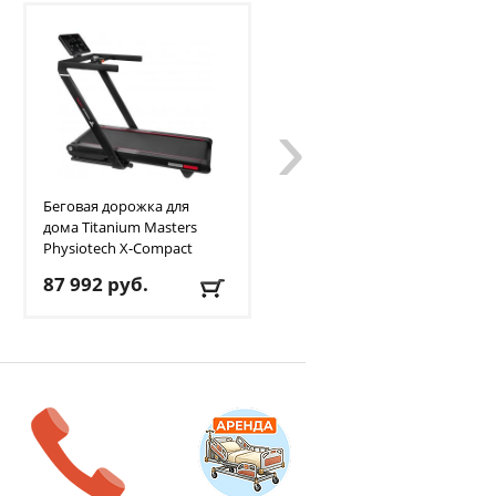
›
Беговая дорожка для
Ультратонкая беговая
дома Titanium
Masters
дорожка Titanium
Masters
Physiotech X-Compact
Slimtech S60
87 992
руб.
87 992
руб.
Кол-во программ
: 24
Кол-во программ
: 4
Макс. вес
: 160 кг
Макс. вес
: 150 кг
Скорость
: 22 км/ч
Скорость
: 18 км/ч
Мощность двигателя
: 6
Мощность двигателя
: 4
л.с.
л.с.
Регулировка угла
Регулировка угла
наклона
: автоматическая
наклона
: автоматическая
Доставка:
БЕСПЛАТНО
,
Доставка:
БЕСПЛАТНО
,