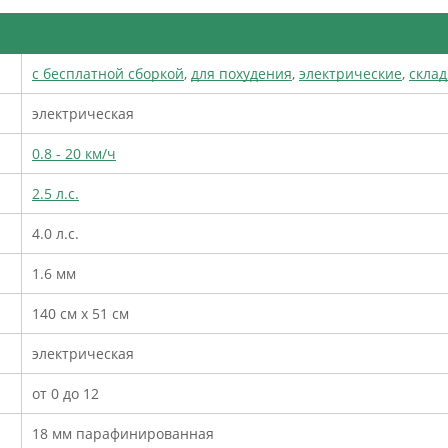
с бесплатной сборкой
,
для похудения
,
электрические
,
скла
электрическая
0.8 - 20 км/ч
2.5 л.с.
4.0 л.с.
1.6 мм
140 см х 51 см
электрическая
от 0 до 12
18 мм парафинированная