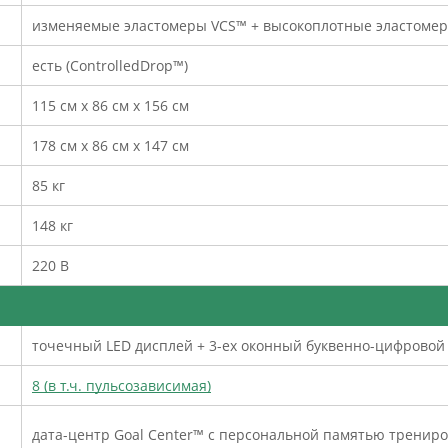
изменяемые эластомеры VCS™ + высокоплотные эластомеры
есть (ControlledDrop™)
115 см х 86 см х 156 см
178 см х 86 см х 147 см
85 кг
148 кг
220 В
точечный LED дисплей + 3-ех оконный буквенно-цифровой
8 (в т.ч. пульсозависимая)
дата-центр Goal Center™ c персональной памятью трениро