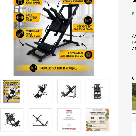
В
Д
Г
А
С