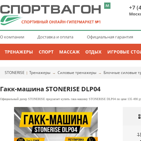
+7 (
Моск
О компании
Доставка и оплата
Официальная гарантия
ТРЕНАЖЕРЫ
СПОРТ
МАССАЖ
ОТДЫХ
ИГРОВЫЕ СТО
STONERISE
Тренажеры
Силовые тренажеры
Блочные силовые 
|
→
→
Гакк-машина STONERISE DLP04
Официальный дилер STONERISE предлагает купить гакк-машину STONERISE DLP04 по цене 135 490 руб
1