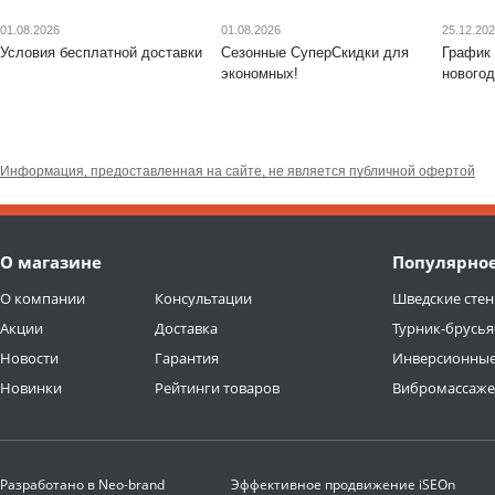
01.08.2026
01.08.2026
25.12.20
Условия бесплатной доставки
Сезонные СуперСкидки для
График 
экономных!
новогод
Информация, предоставленная на сайте, не является публичной офертой
О магазине
Популярно
О компании
Консультации
Шведские стен
Акции
Доставка
Турник-брусья
Новости
Гарантия
Инверсионные
Новинки
Рейтинги товаров
Вибромассаж
Разработано в
Neo-brand
Эффективное продвижение
iSEOn