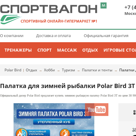
+7 (
Моск
О компании
Доставка и оплата
Официальная гарантия
ТРЕНАЖЕРЫ
СПОРТ
МАССАЖ
ОТДЫХ
ИГРОВЫЕ СТО
Polar Bird
Отдых
Хобби
Туризм
Палатки и тенты
Палатки 
|
→
→
→
→
Палатка для зимней рыбалки Polar Bird 3Т
Официальный дилер Polar Bird предлагает купить зимнюю рыбацкую палатку Polar Bird 3Т по цене 30 90
3