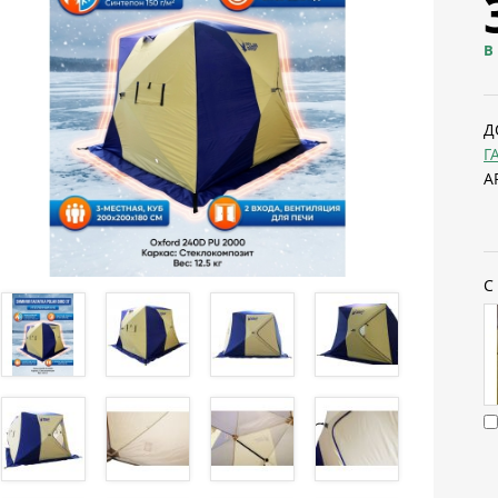
В
Д
Г
А
С