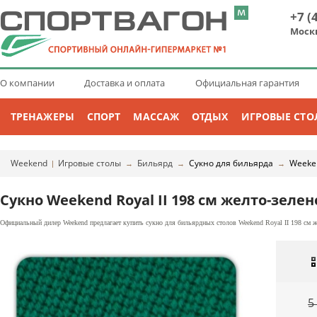
+7 (
Моск
О компании
Доставка и оплата
Официальная гарантия
ТРЕНАЖЕРЫ
СПОРТ
МАССАЖ
ОТДЫХ
ИГРОВЫЕ СТО
Weekend
Игровые столы
Бильярд
Сукно для бильярда
Weeke
|
→
→
→
Сукно Weekend Royal II 198 см желто-зелен
Официальный дилер Weekend предлагает купить сукно для бильярдных столов Weekend Royal II 198 см же
5