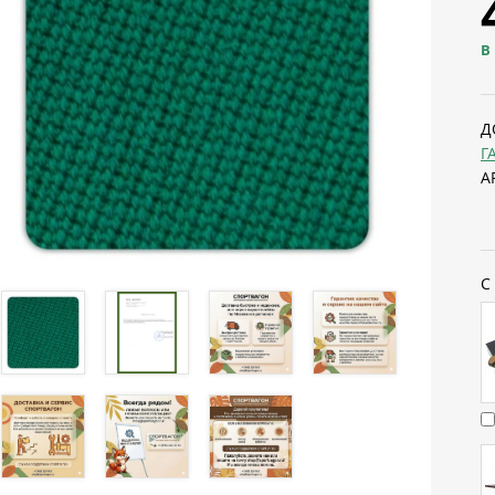
В
Д
Г
А
С