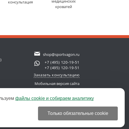
медицинских
консультация
кроватей
shop@sportvagon.ru
)
+7 (495) 120-19-51
+7 (495) 120-19-51
Заказать консультацию
Мобильная версия сайта
льзуем
файлы cookie и собираем аналитику
new server)
© 2011-2026 SportVagon.ru
Только обязательные cookie