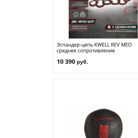
Эспандер-цепь KWELL
REV MED
среднее сопротивление
10 390
руб.
Тип сопротивления:
среднее
Цвет:
серо-красный
Доставка:
БЕСПЛАТНО
, 1-2 дня