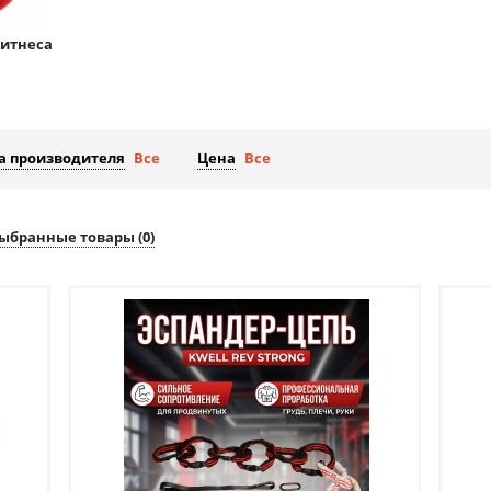
фитнеса
а производителя
Все
Цена
Все
ыбранные товары (
0
)