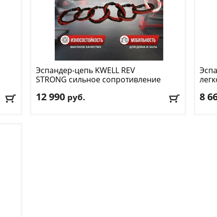
Эспандер-цепь KWELL
REV
Эсп
STRONG сильное сопротивление
легк
12 990
8 6
руб.
Сопротивление:
сильное
Тип 
Цвет:
черно-красный
Цвет
Доставка:
БЕСПЛАТНО
, 1-2 дня
Дост