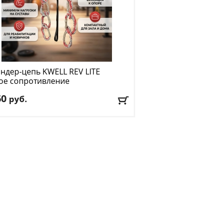
андер-цепь KWELL
REV LITE
ое сопротивление
60
руб.
сопротивления:
легкий
:
бело-красный
авка:
БЕСПЛАТНО
, 1-2 дня