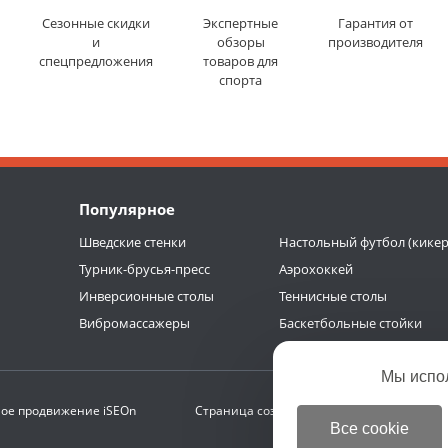
Сезонные скидки
Экспертные
Гарантия от
и
обзоры
производителя
спецпредложения
товаров для
спорта
Популярное
Шведские стенки
Настольный футбол (кикер
Турник-брусья-пресс
Аэрохоккей
Инверсионные столы
Теннисные столы
Вибромассажеры
Баскетбольные стойки
Мы испо
ое продвижение
iSEOn
Страница создана за 0.370 с | БД 0.283 с (
Все cookie