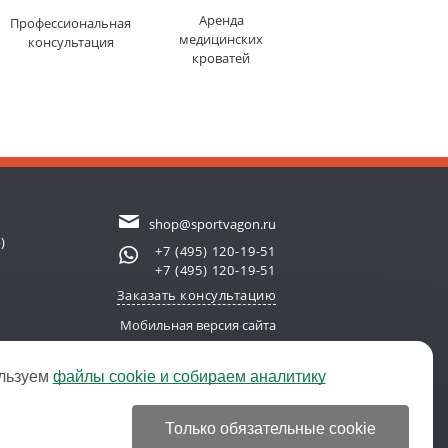
Аренда
Профессиональная
медицинских
консультация
кроватей
shop@sportvagon.ru
)
+7 (495) 120-19-51
+7 (495) 120-19-51
Заказать консультацию
Мобильная версия сайта
льзуем
файлы cookie и собираем аналитику
new server)
© 2011-2026 SportVagon.ru
Только обязательные cookie